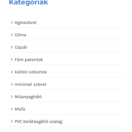
Kategóriák
Agroszövet
Cérna
Cipzár
Fám patentok
kültéri szövetek
minimat szövet
Műanyagháló
Műfű
PVC belátásgátló szalag