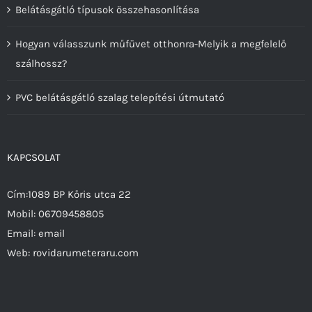
Belátásgátló típusok összehasonlítása
Hogyan válasszunk műfüvet otthonra-Melyik a megfelelő
szálhossz?
PVC belátásgátló szalag telepítési útmutató
KAPCSOLAT
Cím:1089 BP Kőris utca 22
Mobil:
06709458805
Email:
email
Web:
rovidarumeteraru.com