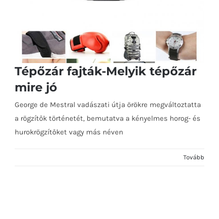
Tépőzár fajták-Melyik tépőzár
mire jó
George de Mestral vadászati ​​útja örökre megváltoztatta
Tépőzár fajták-Melyik tépőzár mire jó
a rögzítők történetét, bemutatva a kényelmes horog- és
hurokrögzítőket vagy más néven
Tovább