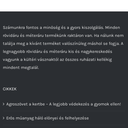
Számunkra fontos a minőség és a gyors kiszolgálás. Minden
rövidáru és méteráru termékünk raktáron van. Ha nálunk nem
találja meg a kívánt terméket valószínűleg máshol se fogja. A
legnagyobb rövidáru és méteráru kis és nagykereskedés
vagyunk a kültéri vásznaktól az összes ruházati kellékig
mindent megtalál.
CIKKEK
Agroszövet a kertbe – A legjobb védekezés a gyomok ellen!
Erős műanyag háló előnyei és felhelyezése