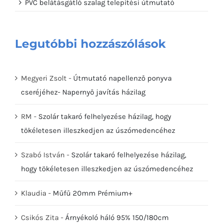
PVC belátásgátló szalag telepítési útmutató
Legutóbbi hozzászólások
Megyeri Zsolt
-
Útmutató napellenző ponyva
cseréjéhez- Napernyő javítás házilag
RM
-
Szolár takaró felhelyezése házilag, hogy
tökéletesen illeszkedjen az úszómedencéhez
Szabó István
-
Szolár takaró felhelyezése házilag,
hogy tökéletesen illeszkedjen az úszómedencéhez
Klaudia
-
Műfű 20mm Prémium+
Csikós Zita
-
Árnyékoló háló 95% 150/180cm