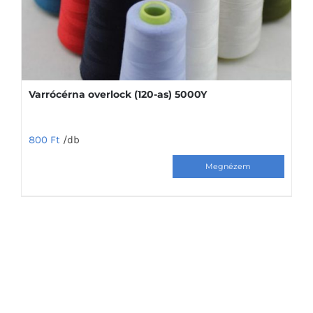
termékoldalon
választhatók
ki
Varrócérna overlock (120-as) 5000Y
800
Ft
/db
Ennek
a
terméknek
több
variációja
van.
A
változatok