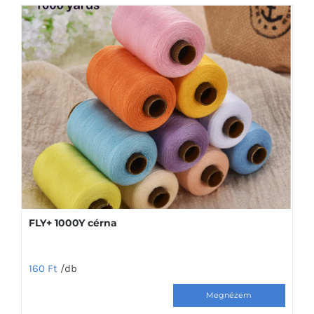
több
variációja
van.
A
változatok
a
termékoldalon
választhatók
ki
FLY+ 1000Y cérna
160
Ft
/db
Ennek
a