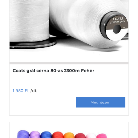
A
változatok
a
termékoldalon
választhatók
ki
Coats grál cérna 80-as 2300m Fehér
1 950
Ft
/db