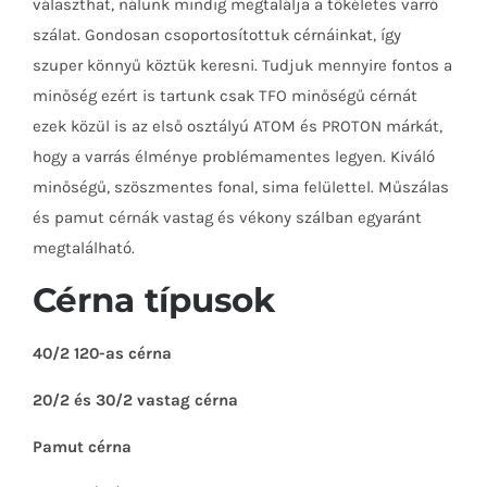
választhat, nálunk mindig megtalálja a tökéletes varró
szálat. Gondosan csoportosítottuk cérnáinkat, így
szuper könnyű köztük keresni. Tudjuk mennyire fontos a
minőség ezért is tartunk csak TFO minőségű cérnát
ezek közül is az első osztályú ATOM és PROTON márkát,
hogy a varrás élménye problémamentes legyen. Kiváló
minőségű, szöszmentes fonal, sima felülettel. Műszálas
és pamut cérnák vastag és vékony szálban egyaránt
megtalálható.
Cérna típusok
40/2 120-as cérna
20/2 és 30/2 vastag cérna
Pamut cérna