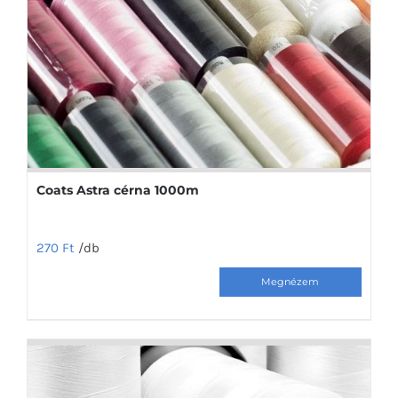
változatok
a
termékoldalon
választhatók
ki
Coats Astra cérna 1000m
270
Ft
/db
Ennek
a
terméknek
több
variációja
van.