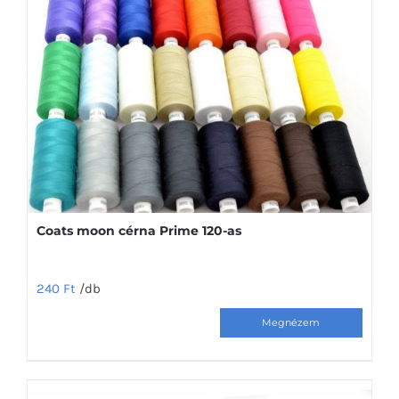
Coats moon cérna Prime 120-as
240
Ft
/db
Ennek
a
terméknek
több