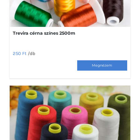
választhatók
ki
Trevira cérna színes 2500m
250
Ft
/db
Ennek
a
terméknek
több
variációja
van.
A
változatok
a