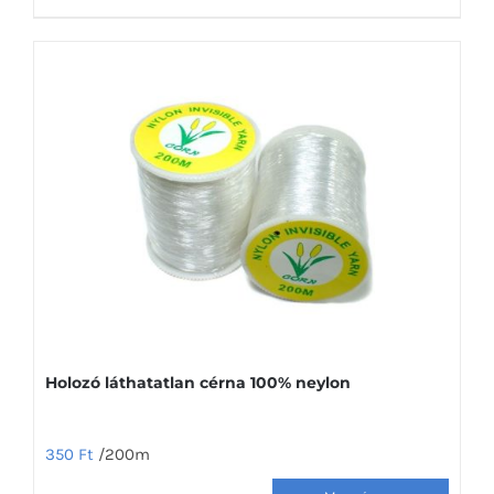
terméknek
több
variációja
van.
A
változatok
a
termékoldalon
választhatók
ki
Holozó láthatatlan cérna 100% neylon
350
Ft
/200m