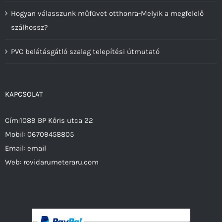
Hogyan válasszunk műfüvet otthonra-Melyik a megfelelő
szálhossz?
PVC belátásgátló szalag telepítési útmutató
KAPCSOLAT
Cím:1089 BP Kőris utca 22
Mobil:
06709458805
Email:
email
Web:
rovidarumeteraru.com