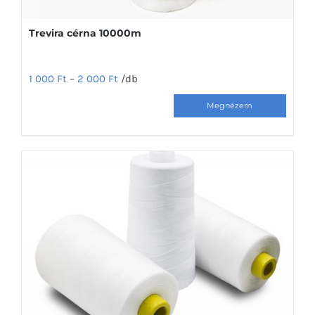
Trevira cérna 10000m
1 000
Ft
–
2 000
Ft
/db
Ennek
a
terméknek
több
variációja
van.
A
változatok
a
termékoldalon
választhatók
ki