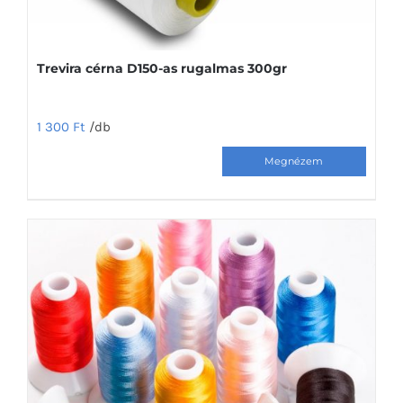
Trevira cérna D150-as rugalmas 300gr
1 300
Ft
/db
Ennek
a
terméknek
több
variációja
van.
A
változatok
a
termékoldalon