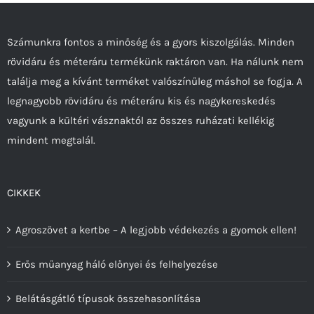
a
termékoldalon
Számunkra fontos a minőség és a gyors kiszolgálás. Minden
választhatók
rövidáru és méteráru termékünk raktáron van. Ha nálunk nem
ki
találja meg a kívánt terméket valószínűleg máshol se fogja. A
legnagyobb rövidáru és méteráru kis és nagykereskedés
vagyunk a kültéri vásznaktól az összes ruházati kellékig
mindent megtalál.
CIKKEK
Agroszövet a kertbe – A legjobb védekezés a gyomok ellen!
Erős műanyag háló előnyei és felhelyezése
Belátásgátló típusok összehasonlítása