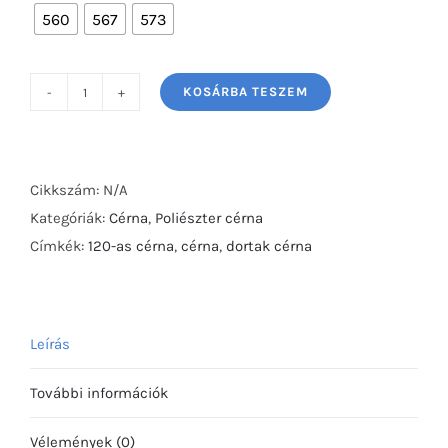
560
567
573
KOSÁRBA TESZEM
Dortak
cérna
1000Y
mennyiség
Cikkszám:
N/A
Kategóriák:
Cérna
,
Poliészter cérna
Címkék:
120-as cérna
,
cérna
,
dortak cérna
Leírás
További információk
Vélemények (0)