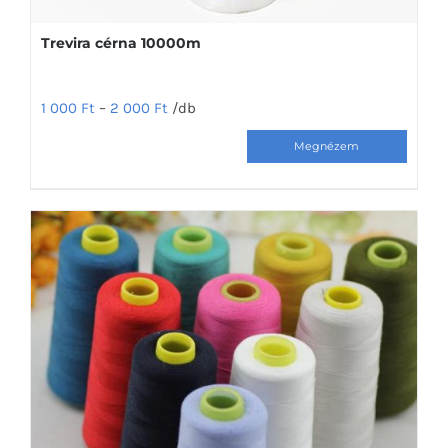
Trevira cérna 10000m
1 000
Ft
–
2 000
Ft
/db
Ennek
a
terméknek
több
variációja
van.
A
változatok
a
termékoldalon
választhatók
ki