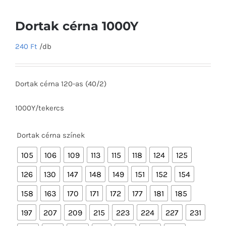
Dortak cérna 1000Y
240
Ft
/db
Dortak cérna 120-as (40/2)
1000Y/tekercs
Dortak cérna színek

105
106
109
113
115
118
124
125
126
130
147
148
149
151
152
154
158
163
170
171
172
177
181
185
197
207
209
215
223
224
227
231