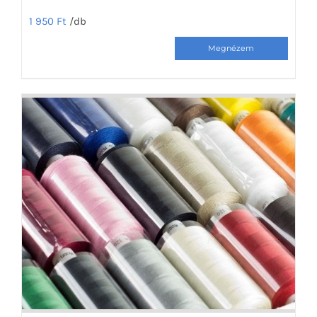
1 950
Ft
/db