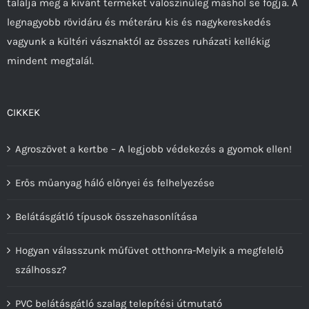
találja meg a kívánt terméket valószínűleg máshol se fogja. A
ki
legnagyobb rövidáru és méteráru kis és nagykereskedés
vagyunk a kültéri vásznaktól az összes ruházati kellékig
mindent megtalál.
CIKKEK
Agroszövet a kertbe – A legjobb védekezés a gyomok ellen!
Erős műanyag háló előnyei és felhelyezése
Belátásgátló típusok összehasonlítása
Hogyan válasszunk műfüvet otthonra-Melyik a megfelelő
szálhossz?
PVC belátásgátló szalag telepítési útmutató