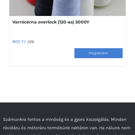
Varrócérna overlock (120-as) 5000Y
800
Ft
/db
Ennek
a
terméknek
több
variációja
van.
A
változatok
a
Számunkra fontos a minőség és a gyors kiszolgálás. Minden
termékoldalon
rövidáru és méteráru termékünk raktáron van. Ha nálunk nem
választhatók