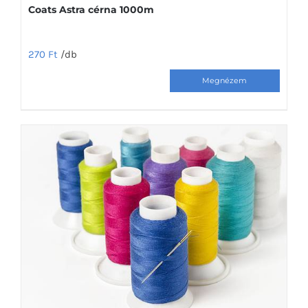
Coats Astra cérna 1000m
270
Ft
/db
Ennek
a
terméknek
több
variációja
van.
A
változatok
a
termékoldalon
választhatók
ki