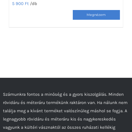
5 900
Ft
/db
Ennek
a
terméknek
több
variációja
van.
A
változatok
a
termékoldalon
Számunkra fontos a minőség és a gyors kiszolgálás. Minden
választhatók
rövidáru és méteráru termékünk raktáron van. Ha nálunk nem
ki
találja meg a kívánt terméket valószínűleg máshol se fogja. A
legnagyobb rövidáru és méteráru kis és nagykereskedés
vagyunk a kültéri vásznaktól az összes ruházati kellékig