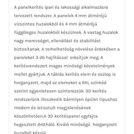
A panelkerítés ipari és lakossági alkalmazásra
tervezett rendszer. A panelek 4 mm átmérőjű
vízszintes huzalokból és 4 mm átmérőjű
függőleges huzalokból készülnek. A vastag huzalok
nagy merevséget, ellenállást és stabilitást
biztosítanak. A terhelhetőség növelése érdekében a
paneleket 3 db hajlítással erősítjük meg. A
kerítésrendszert magas minőségi követelmények
mellet gyártjuk. A táblás kerítés elem és oszlop is
horganyzott, majd az elemeket a RAL színkód
szerint egyenletesen színterezzük. 3D kerítés
rendszerünk illeszkedik bármilyen épület típushoz
modern és letisztult megjelenésének
köszönhetően.A 3D kerítéspanel egyfajta
hegesztett drótháló. Kiváló minőségű horganyzott
huzalból készül.