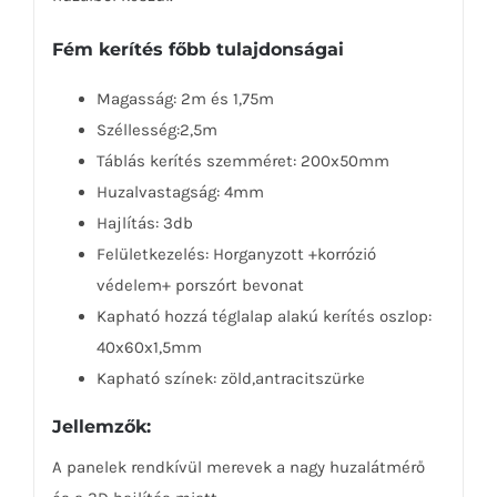
Fém kerítés főbb tulajdonságai
Magasság: 2m és 1,75m
Széllesség:2,5m
Táblás kerítés szemméret: 200x50mm
Huzalvastagság: 4mm
Hajlítás: 3db
Felületkezelés: Horganyzott +korrózió
védelem+ porszórt bevonat
Kapható hozzá téglalap alakú kerítés oszlop:
40x60x1,5mm
Kapható színek: zöld,antracitszürke
Jellemzők:
A panelek rendkívül merevek a nagy huzalátmérő