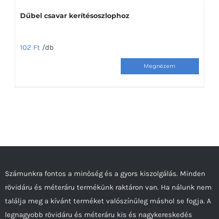
Dűbel csavar kerítésoszlophoz
102
Ft
/db
Számunkra fontos a minőség és a gyors kiszolgálás. Minden
rövidáru és méteráru termékünk raktáron van. Ha nálunk nem
találja meg a kívánt terméket valószínűleg máshol se fogja. A
legnagyobb rövidáru és méteráru kis és nagykereskedés