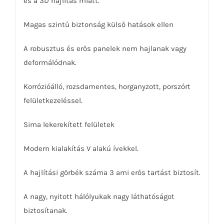
és a 3D hajlítás miatt.
Magas szintű biztonság külső hatások ellen
A robusztus és erős panelek nem hajlanak vagy
deformálódnak.
Korrózióálló, rozsdamentes, horganyzott, porszórt
felületkezeléssel.
Sima lekerekített felületek
Modern kialakítás V alakú ívekkel.
A hajlítási görbék száma 3 ami erős tartást biztosít.
A nagy, nyitott hálólyukak nagy láthatóságot
biztosítanak.