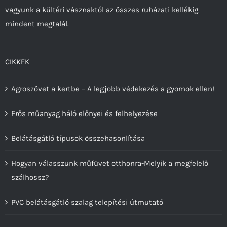
vagyunk a kültéri vásznaktól az összes ruházati kellékig
mindent megtalál.
CIKKEK
Agroszövet a kertbe – A legjobb védekezés a gyomok ellen!
Erős műanyag háló előnyei és felhelyezése
Belátásgátló típusok összehasonlítása
Hogyan válasszunk műfüvet otthonra-Melyik a megfelelő
szálhossz?
PVC belátásgátló szalag telepítési útmutató