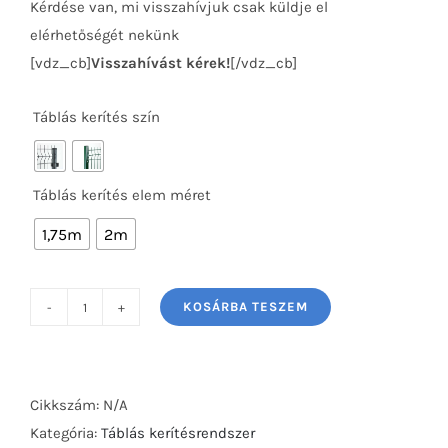
Kérdése van, mi visszahívjuk csak küldje el
elérhetőségét nekünk
[vdz_cb]
Visszahívást kérek!
[/vdz_cb]
Táblás kerítés szín

Táblás kerítés elem méret

1,75m
2m
KOSÁRBA TESZEM
Táblás
kerítés
3D
kerítéselem
Cikkszám:
N/A
4mm
Kategória:
Táblás kerítésrendszer