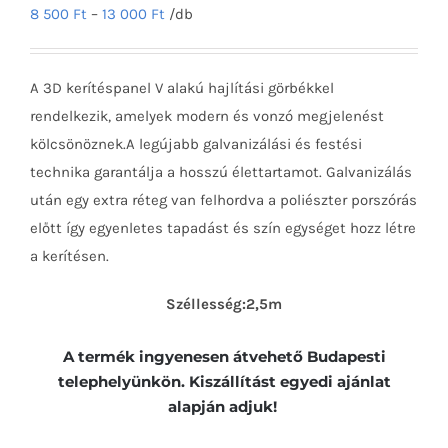
8 500
Ft
–
13 000
Ft
/db
A 3D kerítéspanel V alakú hajlítási görbékkel
rendelkezik, amelyek modern és vonzó megjelenést
kölcsönöznek.A legújabb galvanizálási és festési
technika garantálja a hosszú élettartamot. Galvanizálás
után egy extra réteg van felhordva a poliészter porszórás
előtt így egyenletes tapadást és szín egységet hozz létre
a kerítésen.
Széllesség:2,5m
A termék ingyenesen átvehető Budapesti
telephelyünkön. Kiszállítást egyedi ajánlat
alapján adjuk!