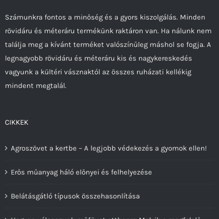
Számunkra fontos a minőség és a gyors kiszolgálás. Minden
rövidáru és méteráru termékünk raktáron van. Ha nálunk nem
találja meg a kívánt terméket valószínűleg máshol se fogja. A
legnagyobb rövidáru és méteráru kis és nagykereskedés
vagyunk a kültéri vásznaktól az összes ruházati kellékig
mindent megtalál.
CIKKEK
Agroszövet a kertbe – A legjobb védekezés a gyomok ellen!
Erős műanyag háló előnyei és felhelyezése
Belátásgátló típusok összehasonlítása