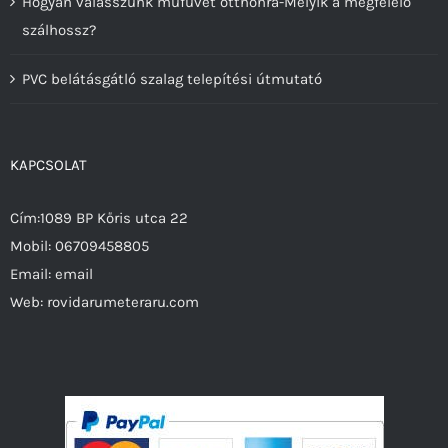
Hogyan válasszunk műfüvet otthonra-Melyik a megfelelő
szálhossz?
PVC belátásgátló szalag telepítési útmutató
KAPCSOLAT
Cím:1089 BP Kőris utca 22
Mobil:
06709458805
Email:
email
Web:
rovidarumeteraru.com