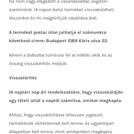
Ha nem vagy elégedett a vásárlásoddal, segíteni
szeretnénk. 14 napon belül terméket visszaküldheti
részünkre és mi megtérítjük vásárlása árát.
A terméket postai úton juthatja el számunkra
következő címre: Budapest 1089 Kőris utca 22.
Kérem a dobozba tüntesse fel az elállás okát és az
összeg visszatérítés módját.
Visszatérítés
14 naptári nap áll rendelkezésére, hogy visszaküldjön
egy tételt attól a naptól számítva, amikor megkapta.
Ahhoz, hogy visszatérítésre lehessen jogosult,
termékének sértetlennek kell lennie, és ugyanolyan
állapotban kell lennie, mint amilyenben megkapta.