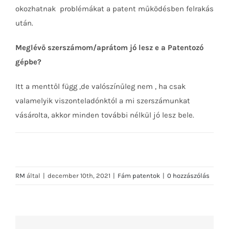
okozhatnak problémákat a patent működésben felrakás
után.
Meglévő szerszámom/aprátom jó lesz e a Patentozó
gépbe?
Itt a menttől függ ,de valószínűleg nem , ha csak
valamelyik viszonteladónktól a mi szerszámunkat
vásárolta, akkor minden további nélkül jó lesz bele.
RM
által
|
december 10th, 2021
|
Fám patentok
|
0 hozzászólás