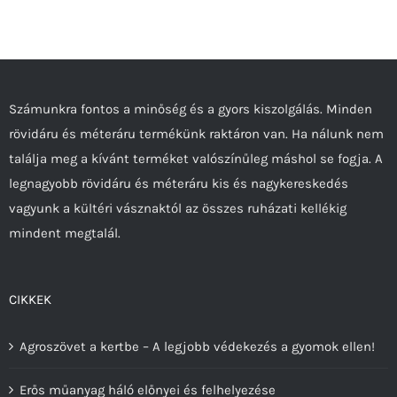
Számunkra fontos a minőség és a gyors kiszolgálás. Minden
rövidáru és méteráru termékünk raktáron van. Ha nálunk nem
találja meg a kívánt terméket valószínűleg máshol se fogja. A
legnagyobb rövidáru és méteráru kis és nagykereskedés
vagyunk a kültéri vásznaktól az összes ruházati kellékig
mindent megtalál.
CIKKEK
Agroszövet a kertbe – A legjobb védekezés a gyomok ellen!
Erős műanyag háló előnyei és felhelyezése