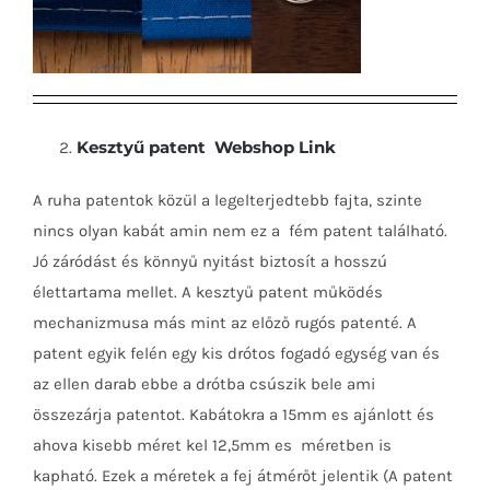
Kesztyű patent Webshop Link
A ruha patentok közül a legelterjedtebb fajta, szinte
nincs olyan kabát amin nem ez a fém patent található.
Jó záródást és könnyű nyitást biztosít a hosszú
élettartama mellet. A kesztyű patent működés
mechanizmusa más mint az előző rugós patenté. A
patent egyik felén egy kis drótos fogadó egység van és
az ellen darab ebbe a drótba csúszik bele ami
összezárja patentot. Kabátokra a 15mm es ajánlott és
ahova kisebb méret kel 12,5mm es méretben is
kapható. Ezek a méretek a fej átmérőt jelentik (A patent