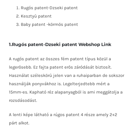
Rugós patent-Dzseki patent
Kesztyű patent
Baby patent -körmös patent
1.
Rugós patent-Dzseki patent Webshop Link
A rugós patent az összes fém patent típus közül a
legerősebb. Ez fajta patent erős záródását biztosít.
Használat széleskörű jelen van a ruhaiparban de sokszor
használják ponyvákhoz is. Legelterjedtebb mért a
15mm-es. Kapható réz alapanyagból is ami meggátolja a
rozsdásodást.
A lenti képe látható a rúgos patent 4 része amely 2+2
párt alkot.