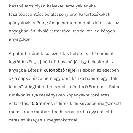
használatos olyan helyekre, amelyek enyhe
feszítőpattintást és alacsony profilú tartozékokat
igényelnek. A Prong Snap gomb minimális kárt okoz az
anyagban, és kiváló tartóerővel rendelkezik a kényes
anyagokon.
A patent méret kicsi ezért kis helyen is elfér emelet
legtöbbször „fej nélkül” használják így belesimul az
anyagba. Létezik
különböző fejjel
is ebben az esetben
az a sapka része nem egy üres karika hanem egy „teli
karika”. A legtöbbet használt méret a 9,5mm-es. Baba
ruhákon kutya mellényeken köpenyekre tökéletes
választás.
10,5mm
-es is létezik de kevésbé megszokott
méret- munkaruházatba használják ha egy erősebb
zárás szükséges a megszokottnál.