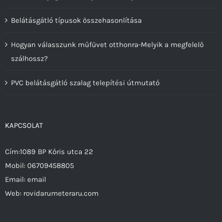
Belátásgátló típusok összehasonlítása
Hogyan válasszunk műfüvet otthonra-Melyik a megfelelő
szálhossz?
PVC belátásgátló szalag telepítési útmutató
KAPCSOLAT
Cím:1089 BP Kőris utca 22
Mobil:
06709458805
Email:
email
Web:
rovidarumeteraru.com