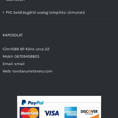
PVC belátásgátló szalag telepítési útmutató
KAPCSOLAT
Cím:1089 BP Kőris utca 22
Mobil:
06709458805
Email:
email
Web:
rovidarumeteraru.com