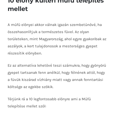
10 előny kültéri műfű telepítés
mellet
A műfű előnyei akkor válnak igazán szembetűnővé, ha
összehasonlítjuk a természetes fűvel. Az olyan
területeken, mint Magyarország, ahol egyre gyakoribak az
aszályok, a kert tulajdonosok a mesterséges gyepet
részesítik előnyben.
Ez az alternatíva lehetővé teszi számukra, hogy gyönyörű
gyepet tartsanak fenn anélkül, hogy félnének attól, hogy
a füvük kiszárad vízhiány miatt vagy annak fenntartási
költsége az egekbe szökik.
Térjünk rá a 10 legfontosabb előnyre ami a Műfű
telepítése mellet szól: