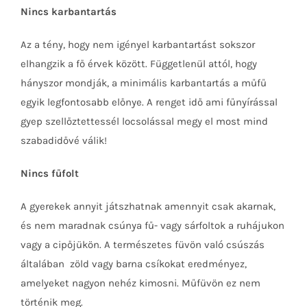
Nincs karbantartás
Az a tény, hogy nem igényel karbantartást sokszor
elhangzik a fő érvek között. Függetlenül attól, hogy
hányszor mondják, a minimális karbantartás a műfű
egyik legfontosabb előnye. A renget idő ami fűnyírással
gyep szellőztettessél locsolással megy el most mind
szabadidővé válik!
Nincs fűfolt
A gyerekek annyit játszhatnak amennyit csak akarnak,
és nem maradnak csúnya fű- vagy sárfoltok a ruhájukon
vagy a cipőjükön. A természetes füvön való csúszás
általában zöld vagy barna csíkokat eredményez,
amelyeket nagyon nehéz kimosni. Műfüvön ez nem
történik meg.