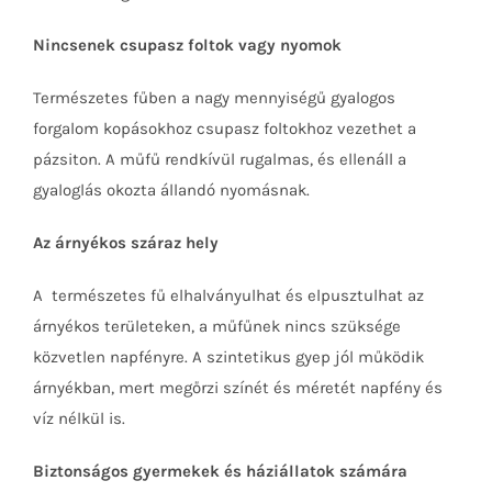
Nincsenek csupasz foltok vagy nyomok
Természetes fűben a nagy mennyiségű gyalogos
forgalom kopásokhoz csupasz foltokhoz vezethet a
pázsiton. A műfű rendkívül rugalmas, és ellenáll a
gyaloglás okozta állandó nyomásnak.
Az árnyékos száraz hely
A természetes fű elhalványulhat és elpusztulhat az
árnyékos területeken, a műfűnek nincs szüksége
közvetlen napfényre. A szintetikus gyep jól működik
árnyékban, mert megőrzi színét és méretét napfény és
víz nélkül is.
Biztonságos gyermekek és háziállatok számára