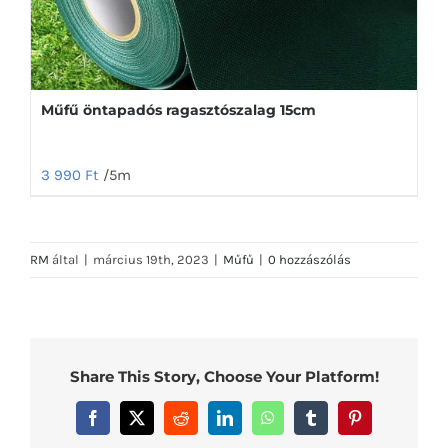
Műfű öntapadós ragasztószalag 15cm
3 990
Ft
/5m
RM
által
|
március 19th, 2023
|
Műfű
|
0 hozzászólás
Share This Story, Choose Your Platform!
Facebook
X
Reddit
LinkedIn
WhatsApp
Tumblr
Pinterest