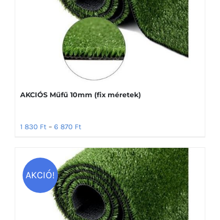
AKCIÓS Műfű 10mm (fix méretek)
1 830
Ft
–
6 870
Ft
AKCIÓ!