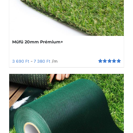
Műfű 20mm Prémium+
3 690
Ft
–
7 380
Ft
/m
Értékelés:
5.00
/ 5