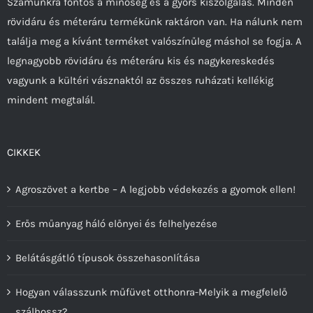
Számunkra fontos a minőség és a gyors kiszolgálás. Minden
rövidáru és méteráru termékünk raktáron van. Ha nálunk nem
találja meg a kívánt terméket valószínűleg máshol se fogja. A
legnagyobb rövidáru és méteráru kis és nagykereskedés
vagyunk a kültéri vásznaktól az összes ruházati kellékig
mindent megtalál.
CIKKEK
Agroszövet a kertbe – A legjobb védekezés a gyomok ellen!
Erős műanyag háló előnyei és felhelyezése
Belátásgátló típusok összehasonlítása
Hogyan válasszunk műfüvet otthonra-Melyik a megfelelő
szálhossz?