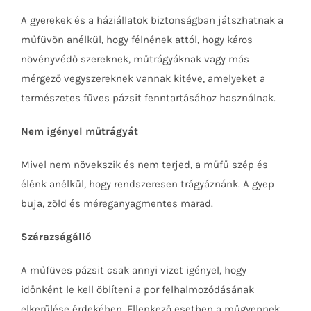
A gyerekek és a háziállatok biztonságban játszhatnak a
műfüvön anélkül, hogy félnének attól, hogy káros
növényvédő szereknek, műtrágyáknak vagy más
mérgező vegyszereknek vannak kitéve, amelyeket a
természetes füves pázsit fenntartásához használnak.
Nem igényel műtrágyát
Mivel nem növekszik és nem terjed, a műfű szép és
élénk anélkül, hogy rendszeresen trágyáznánk. A gyep
buja, zöld és méreganyagmentes marad.
Szárazságálló
A műfüves pázsit csak annyi vizet igényel, hogy
időnként le kell öblíteni a por felhalmozódásának
elkerülése érdekében. Ellenkező esetben a műgyepnek