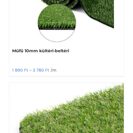
Műfű 10mm kültéri-beltéri
1 890
Ft
–
3 780
Ft
/m