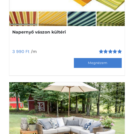
Napernyő vászon kültéri
3 990
Ft
/m
Értékelés:
Ennek
5.00
/ 5
a
terméknek
több
variációja
van.
A
változatok
a