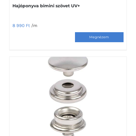
Hajóponyva bimini szövet UV+
8 990
Ft
/m
Ennek
a
terméknek
több
variációja
van.
A
változatok
a
termékoldalon
választhatók
ki