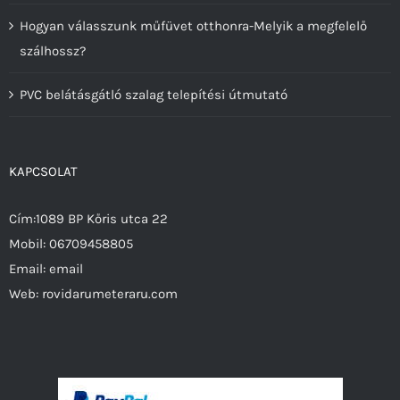
Hogyan válasszunk műfüvet otthonra-Melyik a megfelelő
szálhossz?
PVC belátásgátló szalag telepítési útmutató
KAPCSOLAT
Cím:1089 BP Kőris utca 22
Mobil:
06709458805
Email:
email
Web:
rovidarumeteraru.com