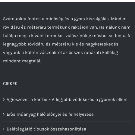
a
termékoldalon
Számunkra fontos a minőség és a gyors kiszolgálás. Minden
választhatók
rövidáru és méteráru termékünk raktáron van. Ha nálunk nem
ki
találja meg a kívánt terméket valószínűleg máshol se fogja. A
legnagyobb rövidáru és méteráru kis és nagykereskedés
vagyunk a kültéri vásznaktól az összes ruházati kellékig
mindent megtalál.
CIKKEK
Agroszövet a kertbe – A legjobb védekezés a gyomok ellen!
Erős műanyag háló előnyei és felhelyezése
Belátásgátló típusok összehasonlítása