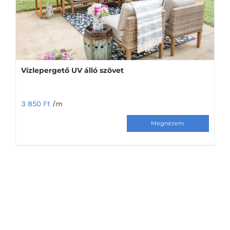
termékoldalon
választhatók
ki
Vízlepergető UV álló szövet
3 850
Ft
/m
Ennek
a
terméknek
több
variációja
van.
A
változatok