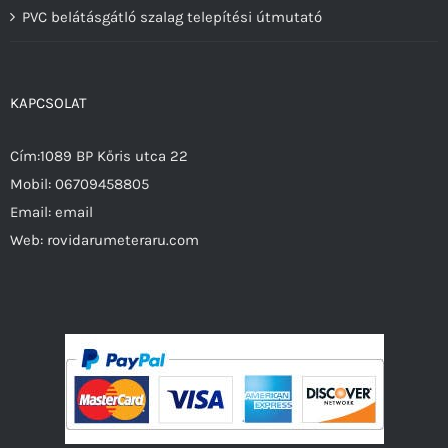
PVC belátásgátló szalag telepítési útmutató
KAPCSOLAT
Cím:1089 BP Kőris utca 22
Mobil:
06709458805
Email:
email
Web:
rovidarumeteraru.com