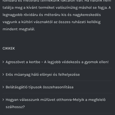
rövidáru és méteráru termékünk raktáron van. Ha nálunk nem
ki
találja meg a kívánt terméket valószínűleg máshol se fogja. A
legnagyobb rövidáru és méteráru kis és nagykereskedés
vagyunk a kültéri vásznaktól az összes ruházati kellékig
mindent megtalál.
CIKKEK
Agroszövet a kertbe – A legjobb védekezés a gyomok ellen!
Erős műanyag háló előnyei és felhelyezése
Belátásgátló típusok összehasonlítása
Hogyan válasszunk műfüvet otthonra-Melyik a megfelelő
szálhossz?