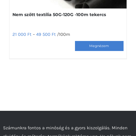
Nem szőtt textília 50G-120G -100m tekercs
21 000
Ft
–
49 500
Ft
/100m
Ennek
a
terméknek
több
variációja
van.
A
változatok
a
termékoldalon
Számunkra fontos a minőség és a gyors kiszolgálás. Minden
választhatók