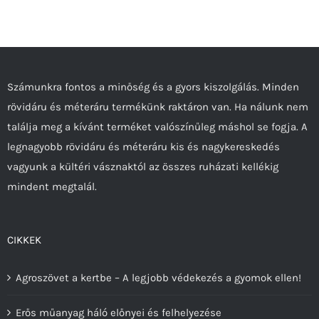
variációja
van.
A
változatok
a
Számunkra fontos a minőség és a gyors kiszolgálás. Minden
termékoldalon
rövidáru és méteráru termékünk raktáron van. Ha nálunk nem
választhatók
találja meg a kívánt terméket valószínűleg máshol se fogja. A
ki
legnagyobb rövidáru és méteráru kis és nagykereskedés
vagyunk a kültéri vásznaktól az összes ruházati kellékig
mindent megtalál.
CIKKEK
Agroszövet a kertbe – A legjobb védekezés a gyomok ellen!
Erős műanyag háló előnyei és felhelyezése