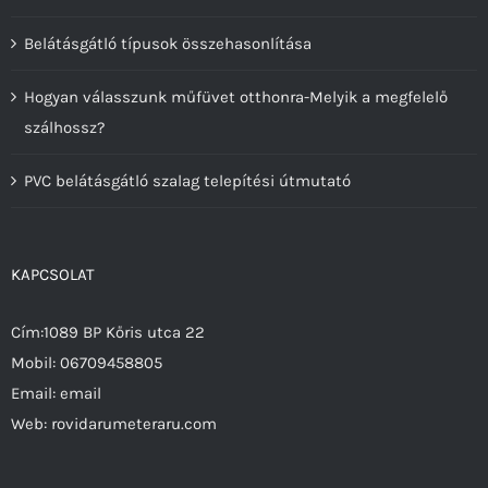
Belátásgátló típusok összehasonlítása
Hogyan válasszunk műfüvet otthonra-Melyik a megfelelő
szálhossz?
PVC belátásgátló szalag telepítési útmutató
KAPCSOLAT
Cím:1089 BP Kőris utca 22
Mobil:
06709458805
Email:
email
Web:
rovidarumeteraru.com