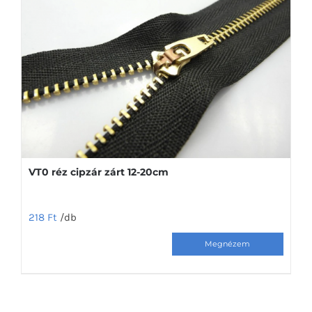
VT0 réz cipzár zárt 12-20cm
218
Ft
/db
Ennek
a
terméknek
több