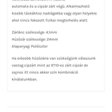
automata és a cipzár zárt végű. Alkalmazható
kisebb táskákhoz nadrágokba vagy olyan helyekre
ahol nincs fokozott fizikai megterhelés alatt.
Zárlánc szélessége: 4,1mm
Húzózár szélessége: 24mm
Alapanyag: Poliészter
Ha erősebb húzózárra van szükségünk válaszunk
vastag cipzárt mint az RT10-es zárt cipzár de
sajnos itt nincs akkor szín kombináció
kínálatunkban.