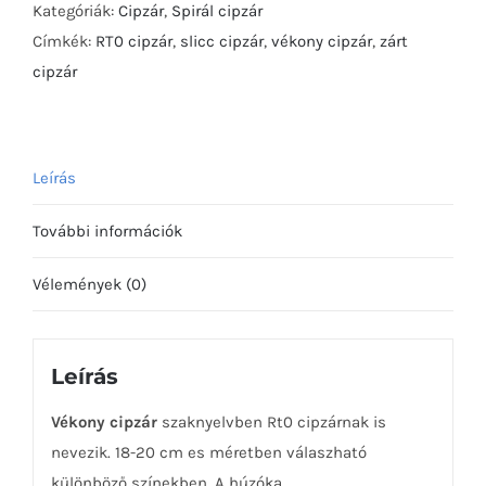
12-
Kategóriák:
Cipzár
,
Spirál cipzár
60cm
Címkék:
RT0 cipzár
,
slicc cipzár
,
vékony cipzár
,
zárt
mennyiség
cipzár
Leírás
További információk
Vélemények (0)
Leírás
Vékony cipzár
szaknyelvben Rt0 cipzárnak is
nevezik. 18-20 cm es méretben válaszható
különböző színekben. A húzóka