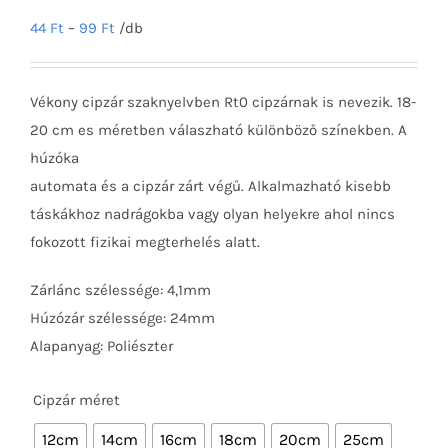
44
Ft
–
99
Ft
/db
Vékony cipzár szaknyelvben Rt0 cipzárnak is nevezik. 18-
20 cm es méretben válaszható különböző színekben. A
húzóka
automata és a cipzár zárt végű. Alkalmazható kisebb
táskákhoz nadrágokba vagy olyan helyekre ahol nincs
fokozott fizikai megterhelés alatt.
Zárlánc szélessége: 4,1mm
Húzózár szélessége: 24mm
Alapanyag: Poliészter
Cipzár méret

12cm
14cm
16cm
18cm
20cm
25cm