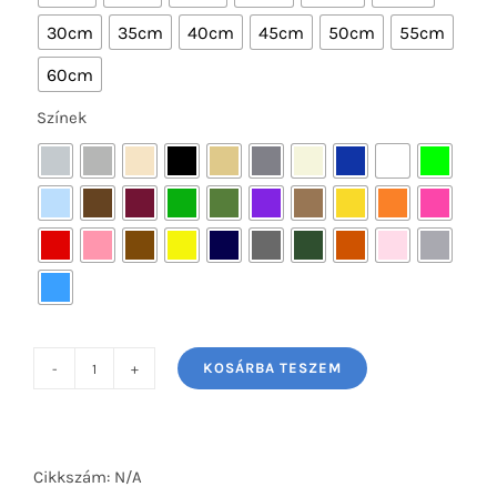
30cm
35cm
40cm
45cm
50cm
55cm
60cm
Színek

KOSÁRBA TESZEM
Vékony
Cipzár
zárt
RT0
Cikkszám:
N/A