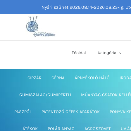
Kihagyás
Nyári szünet 2026.08.14-2026.08.23-ig. U
Főoldal
Kategória
CIPZÁR
CÉRNA
ÁRNYÉKOLÓ HÁLÓ
IROD
GUMISZALAG/GUMIPERTLI
MŰANYAG CSATOK KELLÉ
PASZPÓL
PATENTOZÓ GÉPEK-APARÁTOK
PONYVA K
JÁTÉKOK
POLÁR ANYAG
AGROSZÖVET
UV Á