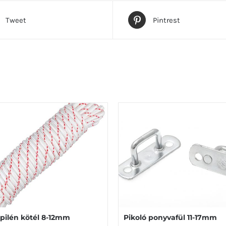
Tweet
Pintrest
opilén kötél 8-12mm
Pikoló ponyvafül 11-17mm