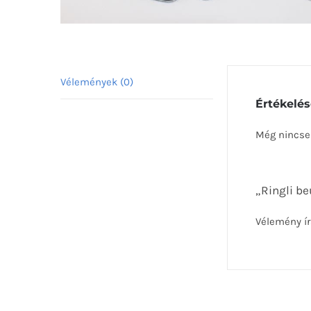
Vélemények (0)
Értékelé
Még nincse
„Ringli b
Vélemény í