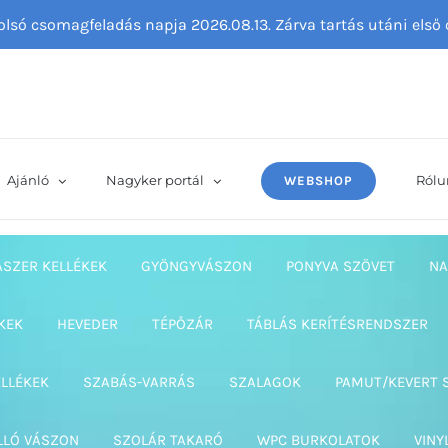
tolsó csomagfeladás napja 2026.08.13. Zárva tartás utáni els
Ajánló
Nagyker portál
Rólu
WEBSHOP
ASZER KELLÉKEK
GYÖNGYVÁSZON
PONYVA SZÖVET
NA
KEK
HEVEDER
TÉPŐZÁR
TÁBLÁS KERÍTÉSRENDSZER
ELLÉKEK
SZABÁS-VARRÁS
SZALAGOK
PAMUT/KEVERT 
LLÓ VÁSZON
SZOLÁR TAKARÓ
WPC BURKOLATOK
VINY