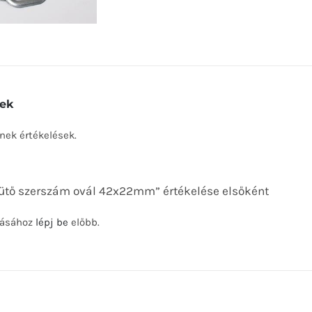
mennyiség
sek
nek értékelések.
eütő szerszám ovál 42x22mm” értékelése elsőként
rásához
lépj be
előbb.