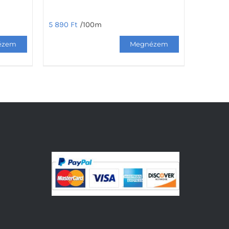
5 890
Ft
/100m