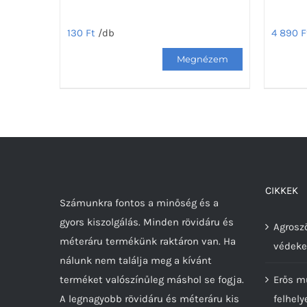
4 890
F
130
Ft
/db
Ennek
a
termék
több
variáció
van.
A
változa
CIKKEK
Számunkra fontos a minőség és a
a
gyors kiszolgálás. Minden rövidáru és
terméko
Agroszö
méteráru termékünk raktáron van. Ha
választ
védeke
nálunk nem találja meg a kívánt
ki
terméket valószínűleg máshol se fogja.
Erős m
A legnagyobb rövidáru és méteráru kis
felhely