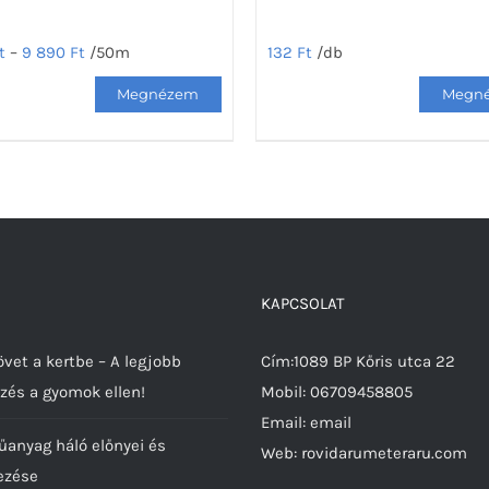
t
–
9 890
Ft
/50m
132
Ft
/db
Ennek
a
nek
terméknek
több
ja
variációja
van.
A
tok
változatok
KAPCSOLAT
a
ldalon
termékoldalon
vet a kertbe – A legjobb
Cím:1089 BP Kőris utca 22
hatók
választhatók
zés a gyomok ellen!
Mobil:
06709458805
ki
Email:
email
űanyag háló előnyei és
Web:
rovidarumeteraru.com
ezése