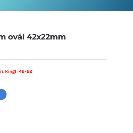
zám ovál 42x22mm
is Ringli 42×22