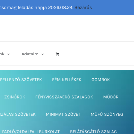
ő csomag feladás napja 2026.08.24.
Bezárás
nk
Adataim
PELLENZŐ SZÖVETEK
FÉM KELLÉKEK
GOMBOK
ZSINÓROK
FÉNYVISSZAVERŐ SZALAGOK
MŰBŐR
SZÁLAS SZÖVETEK
MINIMAT SZÖVET
MŰFŰ SZŐNYEG
L PADLÓ/OLDALFALI BURKOLAT
BELÁTÁSGÁTLÓ SZALAG