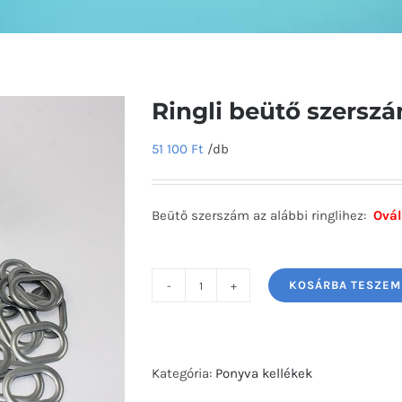
Ringli beütő szers
51 100
Ft
/db
Beütő szerszám az alábbi ringlihez:
Ovál
KOSÁRBA TESZEM
Ringli
beütő
szerszám
ovál
Kategória:
Ponyva kellékek
42x22mm