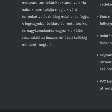
méteráru termékünk raktáron van. Ha
választhatók
védeke
nálunk nem találja meg a kívánt
ki
terméket valószínűleg máshol se fogja.
Erős m
A legnagyobb rövidáru és méteráru kis
felhely
és nagykereskedés vagyunk a kültéri
Belátá
vásznaktól az összes ruházati kellékig
összeh
mindent megtalál.
Hogyan
otthon
szálho
PVC bel
útmut