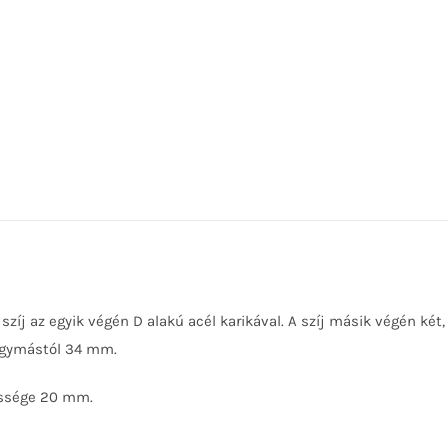
szíj az egyik végén D alakú acél karikával. A szíj másik végén két
egymástól 34 mm.
essége 20 mm.