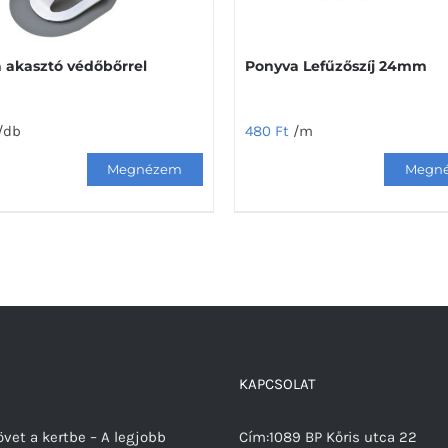
 akasztó védőbőrrel
Ponyva Lefűzőszíj 24mm
/db
480
Ft
/m
KAPCSOLAT
vet a kertbe – A legjobb
Cím:1089 BP Kőris utca 22