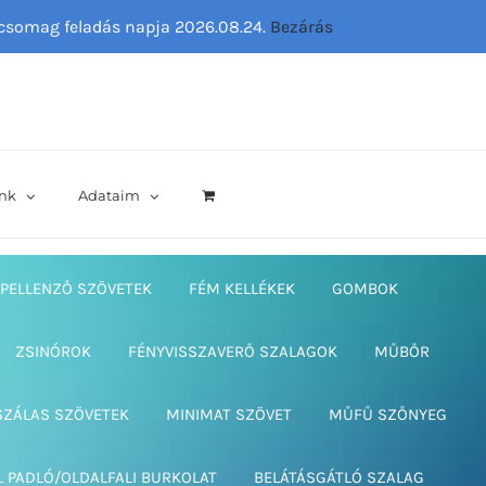
ő csomag feladás napja 2026.08.24.
Bezárás
nk
Adataim
PELLENZŐ SZÖVETEK
FÉM KELLÉKEK
GOMBOK
ZSINÓROK
FÉNYVISSZAVERŐ SZALAGOK
MŰBŐR
SZÁLAS SZÖVETEK
MINIMAT SZÖVET
MŰFŰ SZŐNYEG
L PADLÓ/OLDALFALI BURKOLAT
BELÁTÁSGÁTLÓ SZALAG