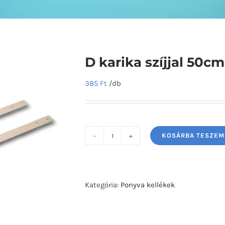
D karika szíjjal 50cm
385
Ft
/db
KOSÁRBA TESZEM
D
karika
szíjjal
50cm
Kategória:
Ponyva kellékek
mennyiség