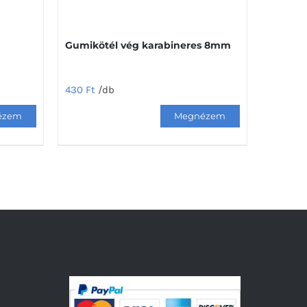
Gumikötél vég karabineres 8mm
430
Ft
/db