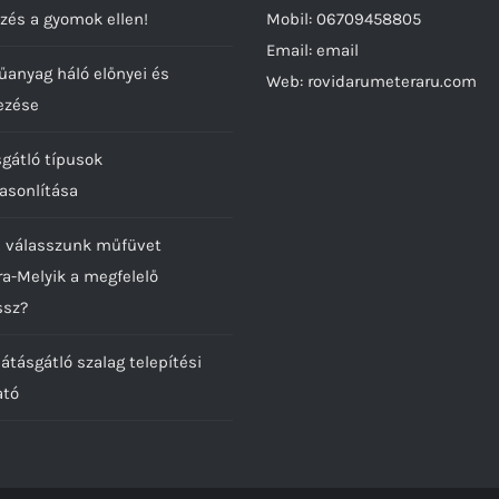
zés a gyomok ellen!
Mobil:
06709458805
Email:
email
űanyag háló előnyei és
Web:
rovidarumeteraru.com
ezése
sgátló típusok
asonlítása
 válasszunk műfüvet
ra-Melyik a megfelelő
ssz?
átásgátló szalag telepítési
ató