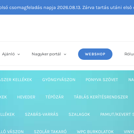
tolsó csomagfeladás napja 2026.08.13. Zárva tartás utáni els
Ajánló
Nagyker portál
Rólu
WEBSHOP
ASZER KELLÉKEK
GYÖNGYVÁSZON
PONYVA SZÖVET
NA
KEK
HEVEDER
TÉPŐZÁR
TÁBLÁS KERÍTÉSRENDSZER
ELLÉKEK
SZABÁS-VARRÁS
SZALAGOK
PAMUT/KEVERT 
LLÓ VÁSZON
SZOLÁR TAKARÓ
WPC BURKOLATOK
VINY