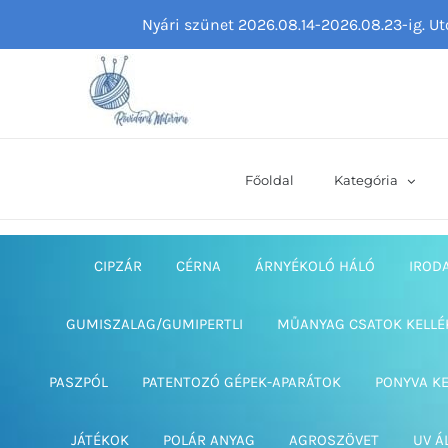
Kihagyás
Nyári szünet 2026.08.14-2026.08.23-ig. U
Főoldal
Kategória
CIPZÁR
CÉRNA
ÁRNYÉKOLÓ HÁLÓ
IROD
GUMISZALAG/GUMIPERTLI
MŰANYAG CSATOK KELLÉ
PASZPÓL
PATENTOZÓ GÉPEK-APARÁTOK
PONYVA K
JÁTÉKOK
POLÁR ANYAG
AGROSZÖVET
UV Á