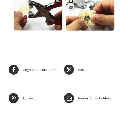
Megosztás Facebookon
Tweet
Pintrest
Termék leírás küldése