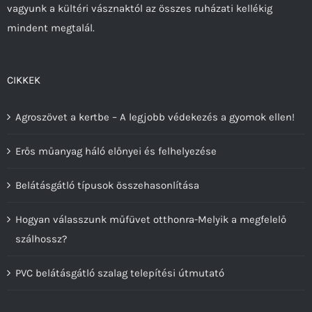
vagyunk a kültéri vásznaktól az összes ruházati kellékig
mindent megtalál.
CIKKEK
Agroszövet a kertbe – A legjobb védekezés a gyomok ellen!
Erős műanyag háló előnyei és felhelyezése
Belátásgátló típusok összehasonlítása
Hogyan válasszunk műfüvet otthonra-Melyik a megfelelő
szálhossz?
PVC belátásgátló szalag telepítési útmutató