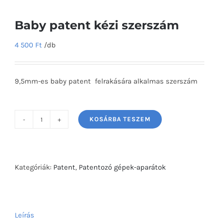
Baby patent kézi szerszám
4 500
Ft
/db
9,5mm-es baby patent felrakására alkalmas szerszám
KOSÁRBA TESZEM
Baby
patent
kézi
szerszám
Kategóriák:
Patent
,
Patentozó gépek-aparátok
mennyiség
Leírás