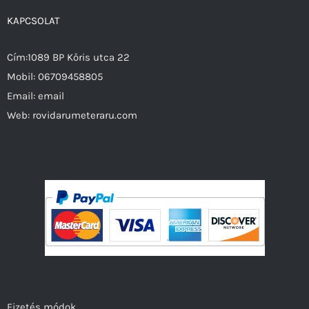
KAPCSOLAT
Cím:1089 BP Kőris utca 22
Mobil:
06709458805
Email:
email
Web:
rovidarumeteraru.com
Fizetés módok