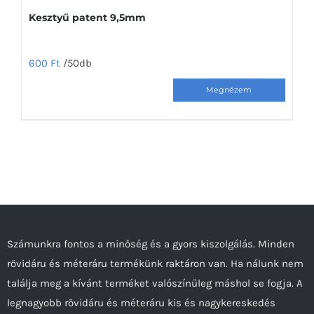
Kesztyű patent 9,5mm
600
Ft
/50db
Számunkra fontos a minőség és a gyors kiszolgálás. Minden
rövidáru és méteráru termékünk raktáron van. Ha nálunk nem
találja meg a kívánt terméket valószínűleg máshol se fogja. A
legnagyobb rövidáru és méteráru kis és nagykereskedés