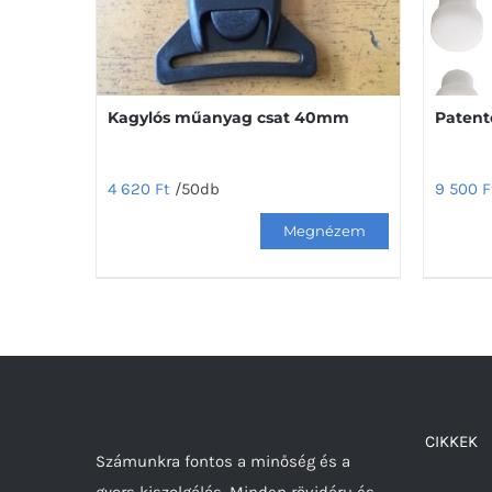
Kagylós műanyag csat 40mm
Patent
4 620
Ft
/50db
9 500
F
CIKKEK
Számunkra fontos a minőség és a
gyors kiszolgálás. Minden rövidáru és