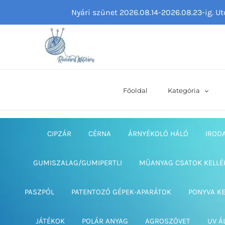
Kihagyás
Nyári szünet 2026.08.14-2026.08.23-ig. U
Főoldal
Kategória
CIPZÁR
CÉRNA
ÁRNYÉKOLÓ HÁLÓ
IROD
GUMISZALAG/GUMIPERTLI
MŰANYAG CSATOK KELLÉ
PASZPÓL
PATENTOZÓ GÉPEK-APARÁTOK
PONYVA K
JÁTÉKOK
POLÁR ANYAG
AGROSZÖVET
UV Á