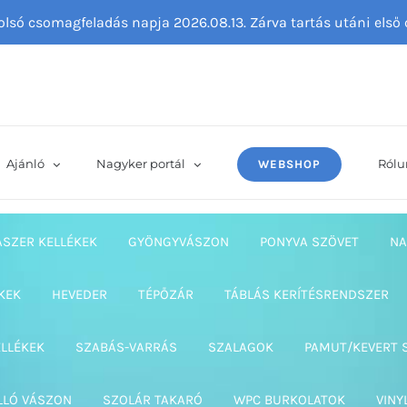
tolsó csomagfeladás napja 2026.08.13. Zárva tartás utáni els
Ajánló
Nagyker portál
Rólu
WEBSHOP
ASZER KELLÉKEK
GYÖNGYVÁSZON
PONYVA SZÖVET
NA
KEK
HEVEDER
TÉPŐZÁR
TÁBLÁS KERÍTÉSRENDSZER
ELLÉKEK
SZABÁS-VARRÁS
SZALAGOK
PAMUT/KEVERT 
LLÓ VÁSZON
SZOLÁR TAKARÓ
WPC BURKOLATOK
VINY