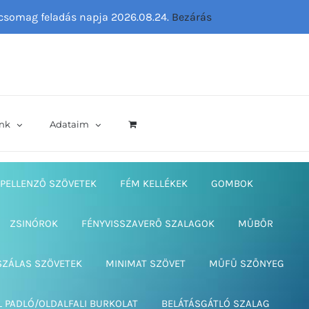
ő csomag feladás napja 2026.08.24.
Bezárás
nk
Adataim
PELLENZŐ SZÖVETEK
FÉM KELLÉKEK
GOMBOK
ZSINÓROK
FÉNYVISSZAVERŐ SZALAGOK
MŰBŐR
SZÁLAS SZÖVETEK
MINIMAT SZÖVET
MŰFŰ SZŐNYEG
L PADLÓ/OLDALFALI BURKOLAT
BELÁTÁSGÁTLÓ SZALAG