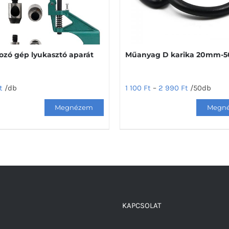
ozó gép lyukasztó aparát
Műanyag D karika 20mm
t
/db
1 100
Ft
–
2 990
Ft
/50db
Ennek
a
terméknek
több
variációja
van.
A
változatok
KAPCSOLAT
a