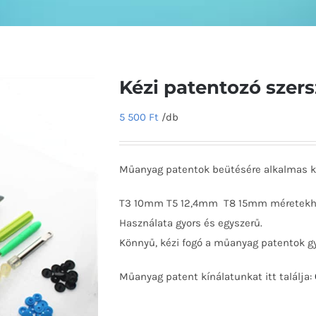
Kézi patentozó sze
5 500
Ft
/db
Műanyag patentok beütésére alkalmas k
T3 10mm T5 12,4mm T8 15mm méretekh
Használata gyors és egyszerű.
Könnyű, kézi fogó a műanyag patentok gy
Műanyag patent kínálatunkat itt találja: