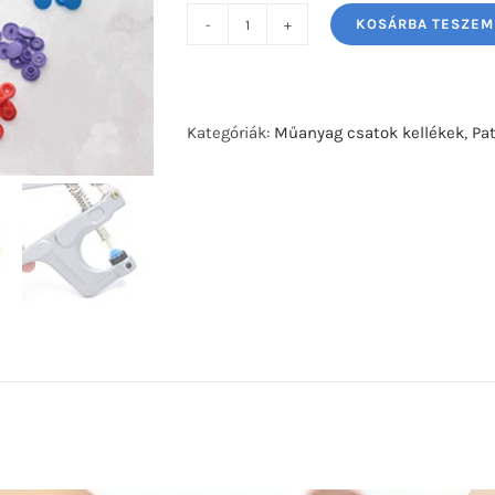
KOSÁRBA TESZEM
Kézi
patentozó
szerszám
műanyag
Kategóriák:
Műanyag csatok kellékek
,
Pa
patenthoz
mennyiség
zó