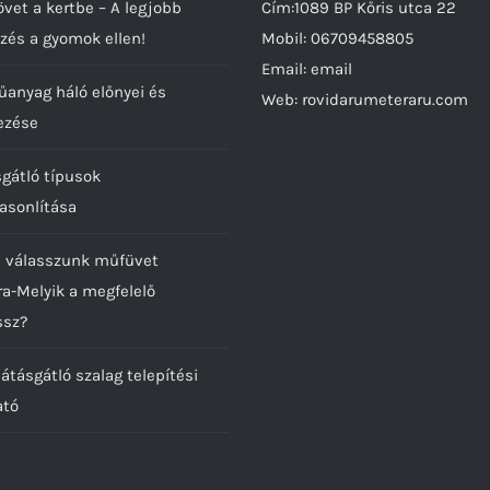
termékoldalon
vet a kertbe – A legjobb
Cím:1089 BP Kőris utca 22
választhatók
zés a gyomok ellen!
Mobil:
06709458805
ki
Email:
email
űanyag háló előnyei és
Web:
rovidarumeteraru.com
ezése
sgátló típusok
asonlítása
 válasszunk műfüvet
ra-Melyik a megfelelő
ssz?
átásgátló szalag telepítési
ató