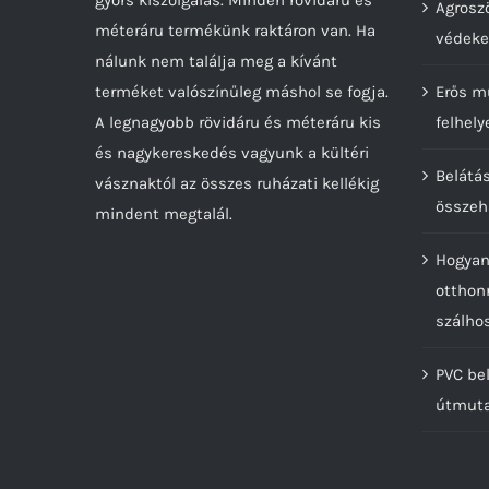
Agroszö
méteráru termékünk raktáron van. Ha
védeke
nálunk nem találja meg a kívánt
terméket valószínűleg máshol se fogja.
Erős m
A legnagyobb rövidáru és méteráru kis
felhely
és nagykereskedés vagyunk a kültéri
Belátá
vásznaktól az összes ruházati kellékig
összeh
mindent megtalál.
Hogyan
otthon
szálho
PVC bel
útmut