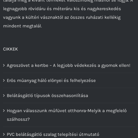
legnagyobb rövidáru és méteráru kis és nagykereskedés
vagyunk a kültéri vásznaktól az összes ruházati kellékig
mindent megtalál.
CIKKEK
Agroszövet a kertbe – A legjobb védekezés a gyomok ellen!
Erős műanyag háló előnyei és felhelyezése
Belátásgátló típusok összehasonlítása
Hogyan válasszunk műfüvet otthonra-Melyik a megfelelő
szálhossz?
PVC belátásgátló szalag telepítési útmutató