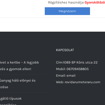
Rögzítéshez használja
Gyorskötöző
Ennek
a
terméknek
több
variációja
van.
A
KAPCSOLAT
változatok
a
vet a kertbe – A legjobb
Cím:1089 BP Kőris utca 22
termékoldalon
zés a gyomok ellen!
Mobil:
06709458805
választhatók
Email:
email
űanyag háló előnyei és
ki
Web:
rovidarumeteraru.com
ezése
sgátló típusok