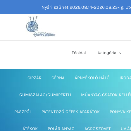
Kihagyás
Nyári szünet 2026.08.14-2026.08.23-ig. U
Főoldal
Kategória
CIPZÁR
CÉRNA
ÁRNYÉKOLÓ HÁLÓ
IROD
GUMISZALAG/GUMIPERTLI
MŰANYAG CSATOK KELLÉ
PASZPÓL
PATENTOZÓ GÉPEK-APARÁTOK
PONYVA K
JÁTÉKOK
POLÁR ANYAG
AGROSZÖVET
UV Á