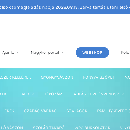
tolsó csomagfeladás napja 2026.08.13. Zárva tartás utáni els
Ajánló
Nagyker portál
Rólu
WEBSHOP
ASZER KELLÉKEK
GYÖNGYVÁSZON
PONYVA SZÖVET
NA
KEK
HEVEDER
TÉPŐZÁR
TÁBLÁS KERÍTÉSRENDSZER
ELLÉKEK
SZABÁS-VARRÁS
SZALAGOK
PAMUT/KEVERT 
LLÓ VÁSZON
SZOLÁR TAKARÓ
WPC BURKOLATOK
VINY