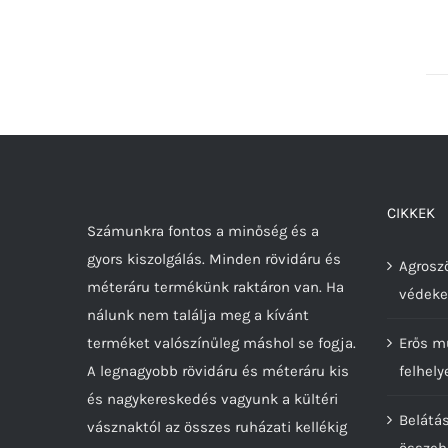
CIKKEK
Számunkra fontos a minőség és a
gyors kiszolgálás. Minden rövidáru és
Agroszö
méteráru termékünk raktáron van. Ha
védeke
nálunk nem találja meg a kívánt
terméket valószínűleg máshol se fogja.
Erős m
A legnagyobb rövidáru és méteráru kis
felhely
és nagykereskedés vagyunk a kültéri
Belátá
vásznaktól az összes ruházati kellékig