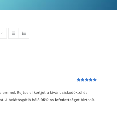
Értékelés:
5.00
/ 5
elemmel. Rejtse el kertjét a kíváncsiskodóktól és
t. A belátásgátló háló
95%-os lefedettséget
biztosít.