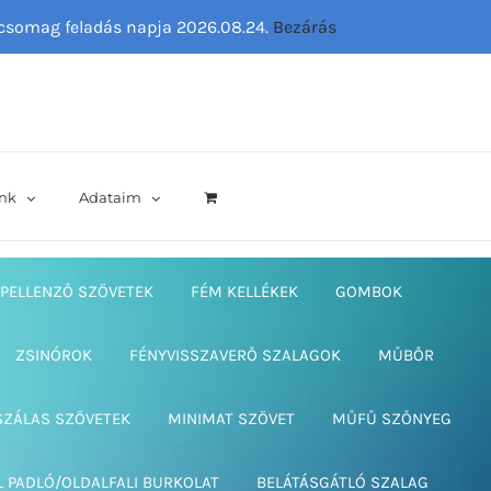
ő csomag feladás napja 2026.08.24.
Bezárás
nk
Adataim
PELLENZŐ SZÖVETEK
FÉM KELLÉKEK
GOMBOK
ZSINÓROK
FÉNYVISSZAVERŐ SZALAGOK
MŰBŐR
SZÁLAS SZÖVETEK
MINIMAT SZÖVET
MŰFŰ SZŐNYEG
L PADLÓ/OLDALFALI BURKOLAT
BELÁTÁSGÁTLÓ SZALAG