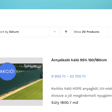
Sort by
Dátum
Show
20 Products
Árnyékoló háló 95% 150/180cm
AKCIÓ!
9 900
Ft
–
33 700
Ft
Kerítés háló HDPE anyagból, UV-véd
élvezze a jól megérdemelt nyugalma
Súly 180G / m2