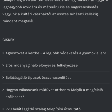
legnagyobb rövidáru és méteráru kis és nagykereskedés
vagyunk a kültéri vásznaktól az összes ruházati kellékig
mindent megtalál.
CIKKEK
Agroszövet a kertbe – A legjobb védekezés a gyomok ellen!
Erős műanyag háló előnyei és felhelyezése
Belátásgátló típusok összehasonlítása
Hogyan válasszunk műfüvet otthonra-Melyik a megfelelő
szálhossz?
PVC belátásgátló szalag telepítési útmutató