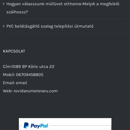
Hogyan válasszunk műfüvet otthonra-Melyik a megfelelő
szálhossz?
PVC belátásgátló szalag telepítési útmutató
KAPCSOLAT
Cím:1089 BP Kőris utca 22
Mobil:
06709458805
Email:
email
Web:
rovidarumeteraru.com