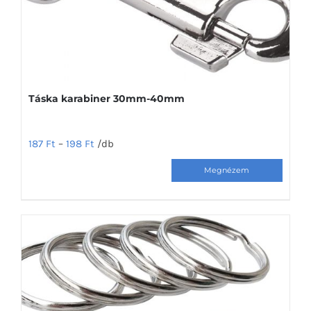
termékoldalon
választhatók
ki
Táska karabiner 30mm-40mm
187
Ft
–
198
Ft
/db
Ennek
a
terméknek
több
variációja
van.
A
változatok