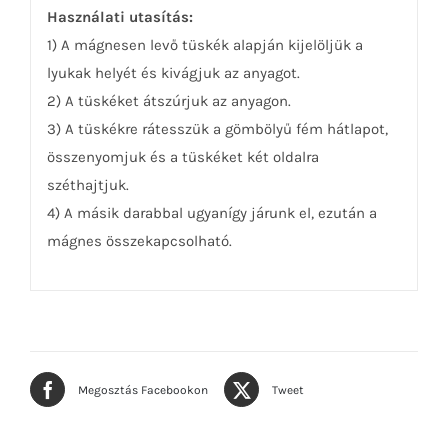
Használati utasítás:
1) A mágnesen levő tüskék alapján kijelöljük a
lyukak helyét és kivágjuk az anyagot.
2) A tüskéket átszúrjuk az anyagon.
3) A tüskékre rátesszük a gömbölyű fém hátlapot,
összenyomjuk és a tüskéket két oldalra
széthajtjuk.
4) A másik darabbal ugyanígy járunk el, ezután a
mágnes összekapcsolható.
Megosztás Facebookon
Tweet