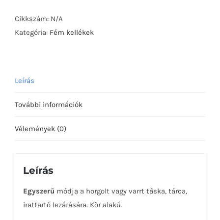
18
mm
Cikkszám:
N/A
mennyiség
Kategória:
Fém kellékek
Leírás
További információk
Vélemények (0)
Leírás
Egyszerű
módja a horgolt vagy varrt táska, tárca,
irattartó lezárására. Kör alakú.