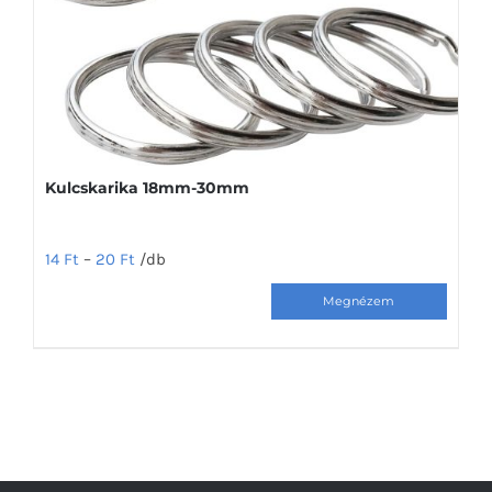
a
termékoldalon
választhatók
ki
Kulcskarika 18mm-30mm
14
Ft
–
20
Ft
/db
Ennek
a
terméknek
több
variációja
van.
A