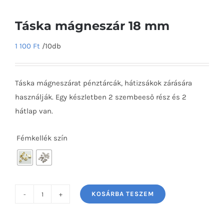
Táska mágneszár 18 mm
1 100
Ft
/10db
Táska mágneszárat pénztárcák, hátizsákok zárására
használják. Egy készletben 2 szembeeső rész és 2
hátlap van.
Fémkellék szín

KOSÁRBA TESZEM
Táska
mágneszár