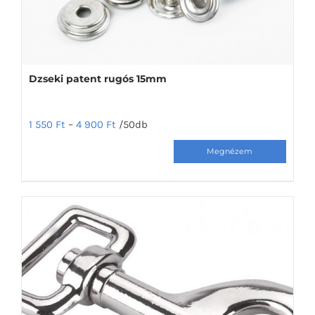
Dzseki patent rugós 15mm
1 550
Ft
–
4 900
Ft
/50db
Ennek
a
terméknek
több
variációja
van.
A
változatok
a