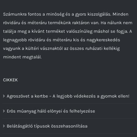
változatok
a
Számunkra fontos a minőség és a gyors kiszolgálás. Minden
termékoldalon
rövidáru és méteráru termékünk raktáron van. Ha nálunk nem
választhatók
találja meg a kívánt terméket valószínűleg máshol se fogja. A
ki
legnagyobb rövidáru és méteráru kis és nagykereskedés
vagyunk a kültéri vásznaktól az összes ruházati kellékig
mindent megtalál.
CIKKEK
Agroszövet a kertbe – A legjobb védekezés a gyomok ellen!
Erős műanyag háló előnyei és felhelyezése
Belátásgátló típusok összehasonlítása