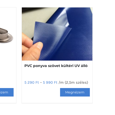
PVC ponyva szövet kültéri UV álló
5 290
Ft
–
5 990
Ft
/m (2,5m széles)
Ennek
a
terméknek
több