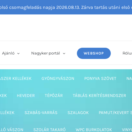
tolsó csomagfeladás napja 2026.08.13. Zárva tartás utáni els
Ajánló
Nagyker portál
Rólu
WEBSHOP
ASZER KELLÉKEK
GYÖNGYVÁSZON
PONYVA SZÖVET
NA
KEK
HEVEDER
TÉPŐZÁR
TÁBLÁS KERÍTÉSRENDSZER
ELLÉKEK
SZABÁS-VARRÁS
SZALAGOK
PAMUT/KEVERT 
LLÓ VÁSZON
SZOLÁR TAKARÓ
WPC BURKOLATOK
VINY