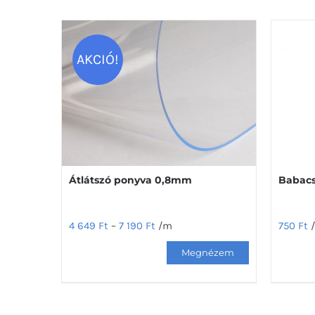
AKCIÓ!
Átlátszó ponyva 0,8mm
Babacs
4 649
Ft
–
7 190
Ft
/m
750
Ft
Ennek
a
terméknek
több