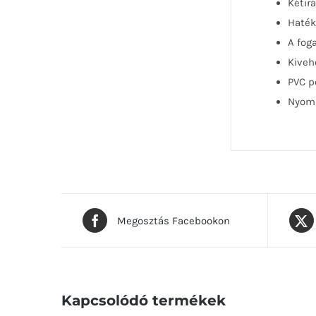
Kétir
Haték
A fog
Kiveh
PVC p
Nyomd
Megosztás Facebookon
Kapcsolódó termékek