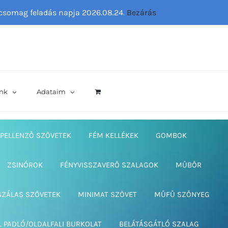
ő csomag feladás napja 2026.08.24.
Bezárás
nk
Adataim
PELLENZŐ SZÖVETEK
FÉM KELLÉKEK
GOMBOK
ZSINÓROK
FÉNYVISSZAVERŐ SZALAGOK
MŰBŐR
SZÁLAS SZÖVETEK
MINIMAT SZÖVET
MŰFŰ SZŐNYEG
L PADLÓ/OLDALFALI BURKOLAT
BELÁTÁSGÁTLÓ SZALAG