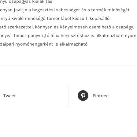
ányú csapágyas kialakítás
onyan javítja a hegesztési sebességet és a termék minőségét.
antyú kiváló minőségű tömör fából készült, kopásálló.
ető szerkezettel, könnyen és kényelmesen cserélhető a csapágy.
onyva, terasz ponyva ,tó fólia hegesztéshez is alkalmazható nyom
aipari nyomóhengerként is alkalmazható
Tweet
Pintrest