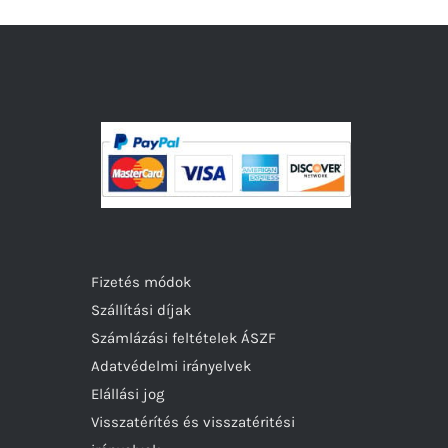
variációja
van.
A
változatok
a
termékoldalon
választhatók
ki
Fizetés módok
Szállítási díjak
Számlázási feltételek ÁSZF
Adatvédelmi irányelvek
Elállási jog
Visszatérítés és visszatéritési