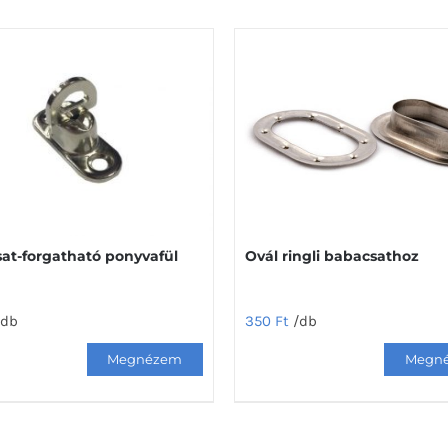
at-forgatható ponyvafül
Ovál ringli babacsathoz
/db
350
Ft
/db