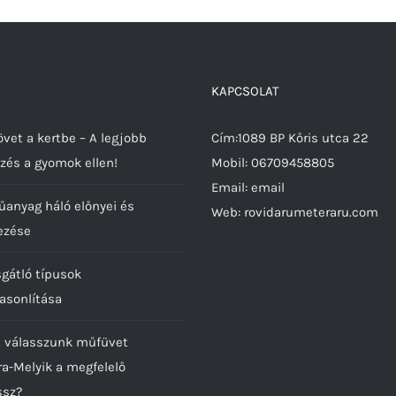
KAPCSOLAT
vet a kertbe – A legjobb
Cím:1089 BP Kőris utca 22
zés a gyomok ellen!
Mobil:
06709458805
Email:
email
űanyag háló előnyei és
Web:
rovidarumeteraru.com
ezése
sgátló típusok
asonlítása
 válasszunk műfüvet
ra-Melyik a megfelelő
ssz?