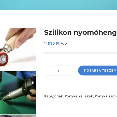
Szilikon nyomóhen
11 990
Ft
/db
KOSÁRBA TESZEM
Szilikon
nyomóhenger
40mm
mennyiség
Kategóriák:
Ponyva kellékek
,
Ponyva szöv