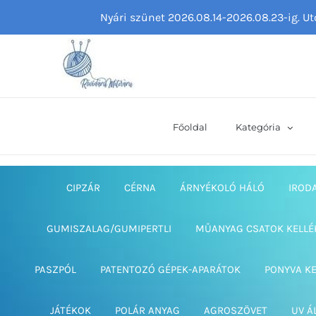
Kihagyás
Nyári szünet 2026.08.14-2026.08.23-ig. U
Főoldal
Kategória
CIPZÁR
CÉRNA
ÁRNYÉKOLÓ HÁLÓ
IROD
GUMISZALAG/GUMIPERTLI
MŰANYAG CSATOK KELLÉ
PASZPÓL
PATENTOZÓ GÉPEK-APARÁTOK
PONYVA K
JÁTÉKOK
POLÁR ANYAG
AGROSZÖVET
UV Á