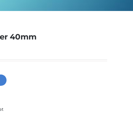
ger 40mm
et