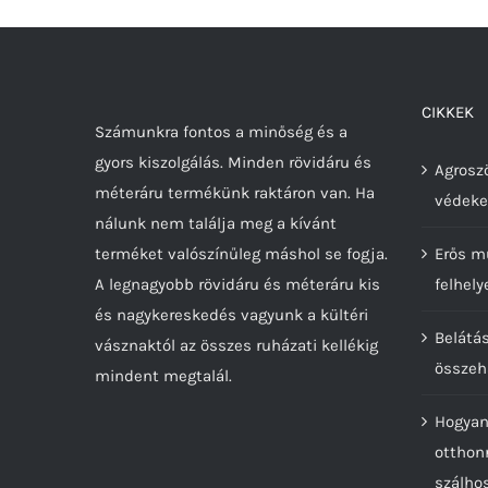
variációja
van.
A
változatok
CIKKEK
Számunkra fontos a minőség és a
a
gyors kiszolgálás. Minden rövidáru és
termékoldalon
Agroszö
méteráru termékünk raktáron van. Ha
választhatók
védeke
nálunk nem találja meg a kívánt
ki
terméket valószínűleg máshol se fogja.
Erős m
A legnagyobb rövidáru és méteráru kis
felhely
és nagykereskedés vagyunk a kültéri
Belátá
vásznaktól az összes ruházati kellékig
összeh
mindent megtalál.
Hogyan
otthon
szálho