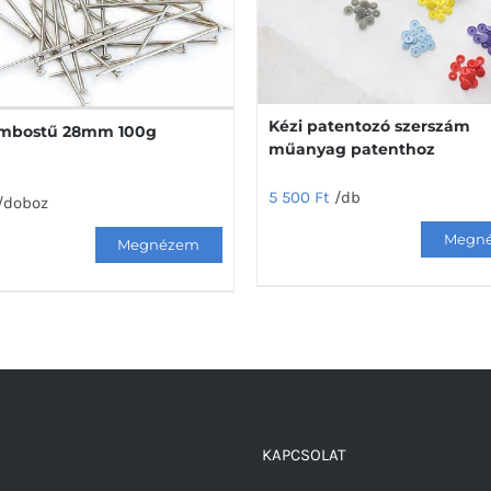
Kézi patentozó szerszám
ombostű 28mm 100g
műanyag patenthoz
5 500
Ft
/db
/doboz
KAPCSOLAT