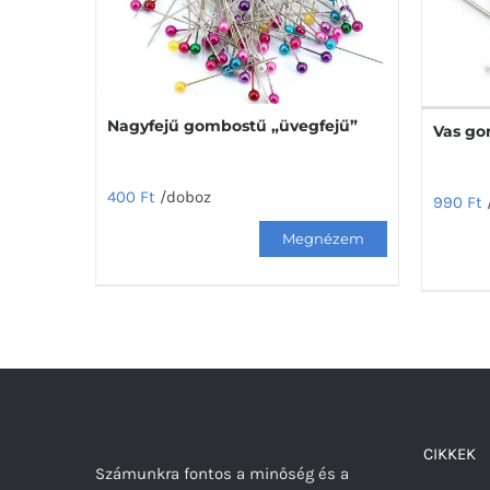
Nagyfejű gombostű „üvegfejű”
Vas g
400
Ft
/doboz
990
Ft
CIKKEK
Számunkra fontos a minőség és a