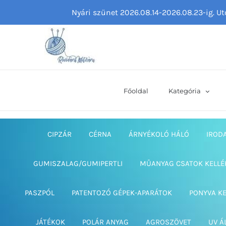
Kihagyás
Nyári szünet 2026.08.14-2026.08.23-ig. U
Főoldal
Kategória
CIPZÁR
CÉRNA
ÁRNYÉKOLÓ HÁLÓ
IROD
GUMISZALAG/GUMIPERTLI
MŰANYAG CSATOK KELLÉ
PASZPÓL
PATENTOZÓ GÉPEK-APARÁTOK
PONYVA K
JÁTÉKOK
POLÁR ANYAG
AGROSZÖVET
UV Á