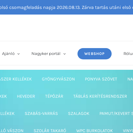
tolsó csomagfeladás napja 2026.08.13. Zárva tartás utáni els
Ajánló
Nagyker portál
Rólu
WEBSHOP
ASZER KELLÉKEK
GYÖNGYVÁSZON
PONYVA SZÖVET
NA
KEK
HEVEDER
TÉPŐZÁR
TÁBLÁS KERÍTÉSRENDSZER
ELLÉKEK
SZABÁS-VARRÁS
SZALAGOK
PAMUT/KEVERT 
LLÓ VÁSZON
SZOLÁR TAKARÓ
WPC BURKOLATOK
VINY