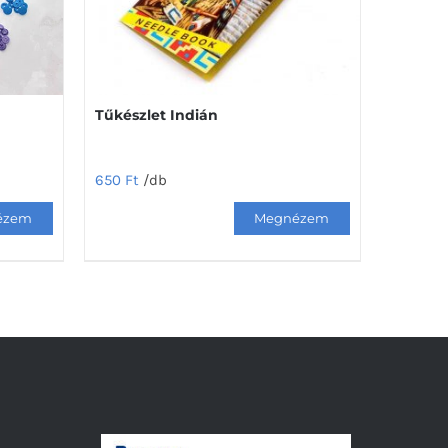
Tűkészlet Indián
650
Ft
/db