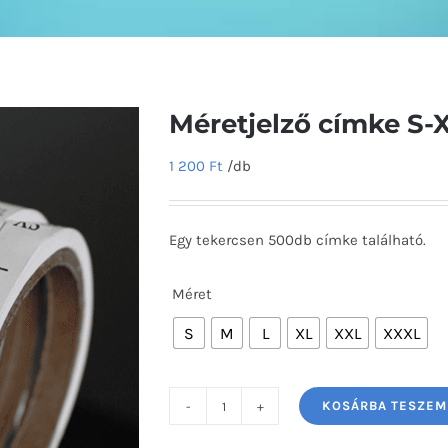
Méretjelző címke S-
1 200
Ft
/db
Egy tekercsen 500db címke található.
Méret
S
M
L
XL
XXL
XXXL
KOSÁRBA TESZEM
Méretjelző
címke