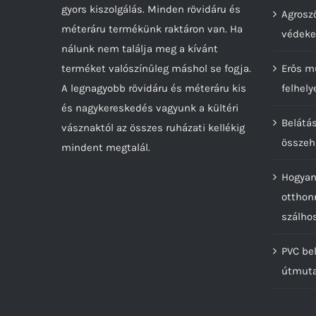
gyors kiszolgálás. Minden rövidáru és
Agroszö
méteráru termékünk raktáron van. Ha
védeke
nálunk nem találja meg a kívánt
terméket valószínűleg máshol se fogja.
Erős m
A legnagyobb rövidáru és méteráru kis
felhely
és nagykereskedés vagyunk a kültéri
Belátá
vásznaktól az összes ruházati kellékig
összeh
mindent megtalál.
Hogyan
otthon
szálho
PVC bel
útmut