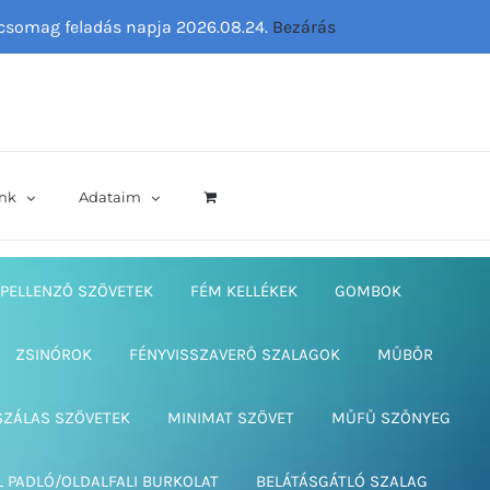
ő csomag feladás napja 2026.08.24.
Bezárás
nk
Adataim
PELLENZŐ SZÖVETEK
FÉM KELLÉKEK
GOMBOK
ZSINÓROK
FÉNYVISSZAVERŐ SZALAGOK
MŰBŐR
SZÁLAS SZÖVETEK
MINIMAT SZÖVET
MŰFŰ SZŐNYEG
L PADLÓ/OLDALFALI BURKOLAT
BELÁTÁSGÁTLÓ SZALAG