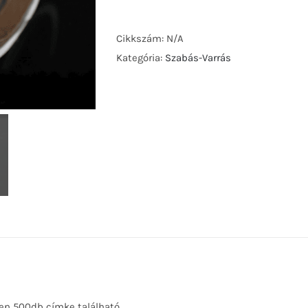
S-
XXXL
Cikkszám:
N/A
mennyiség
Kategória:
Szabás-Varrás
en 500db címke található.