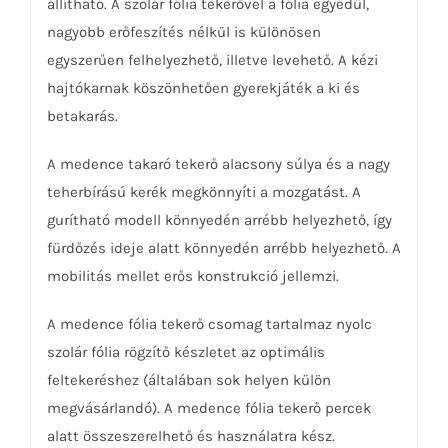
állítható. A szolár fólia tekerővel a fólia egyedül,
nagyobb erőfeszítés nélkül is különösen
egyszerűen felhelyezhető, illetve levehető. A kézi
hajtókarnak köszönhetően gyerekjáték a ki és
betakarás.
A medence takaró tekerő alacsony súlya és a nagy
teherbírású kerék megkönnyíti a mozgatást. A
gurítható modell könnyedén arrébb helyezhető, így
fürdőzés ideje alatt könnyedén arrébb helyezhető. A
mobilitás mellet erős konstrukció jellemzi.
A medence fólia tekerő csomag tartalmaz nyolc
szolár fólia rögzítő készletet az optimális
feltekeréshez (általában sok helyen külön
megvásárlandó). A medence fólia tekerő percek
alatt összeszerelhető és használatra kész.