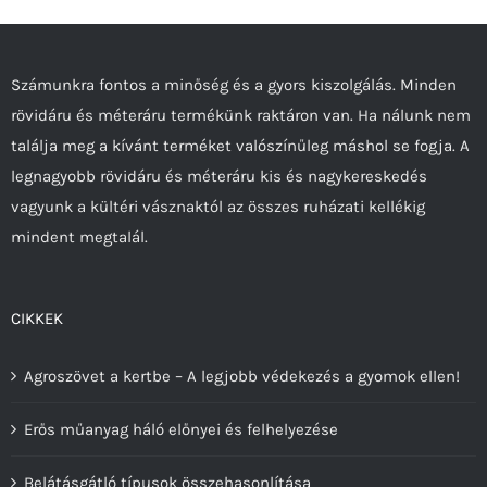
A
változatok
a
Számunkra fontos a minőség és a gyors kiszolgálás. Minden
termékoldalon
rövidáru és méteráru termékünk raktáron van. Ha nálunk nem
választhatók
találja meg a kívánt terméket valószínűleg máshol se fogja. A
ki
legnagyobb rövidáru és méteráru kis és nagykereskedés
vagyunk a kültéri vásznaktól az összes ruházati kellékig
mindent megtalál.
CIKKEK
Agroszövet a kertbe – A legjobb védekezés a gyomok ellen!
Erős műanyag háló előnyei és felhelyezése
Belátásgátló típusok összehasonlítása