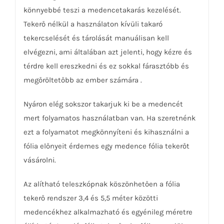
könnyebbé teszi a medencetakarás kezelését.
Tekerő nélkül a használaton kívüli takaró
tekercselését és tárolását manuálisan kell
elvégezni, ami általában azt jelenti, hogy kézre és
térdre kell ereszkedni és ez sokkal fárasztóbb és
megőröltetőbb az ember számára .
Nyáron elég sokszor takarjuk ki be a medencét
mert folyamatos használatban van. Ha szeretnénk
ezt a folyamatot megkönnyíteni és kihasználni a
fólia előnyeit érdemes egy medence fólia tekerőt
vásárolni.
Az alítható teleszkópnak köszönhetően a fólia
tekerő rendszer 3,4 és 5,5 méter közötti
medencékhez alkalmazható és egyénileg méretre