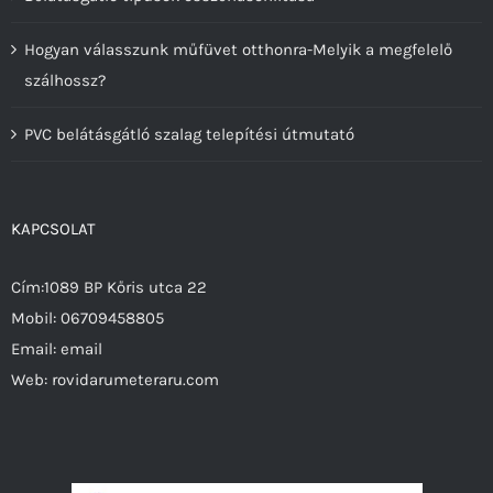
Hogyan válasszunk műfüvet otthonra-Melyik a megfelelő
szálhossz?
PVC belátásgátló szalag telepítési útmutató
KAPCSOLAT
Cím:1089 BP Kőris utca 22
Mobil:
06709458805
Email:
email
Web:
rovidarumeteraru.com