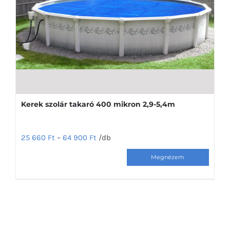
Kerek szolár takaró 400 mikron 2,9-5,4m
25 660
Ft
–
64 900
Ft
/db
Ennek
a
terméknek
több
variációja
van.