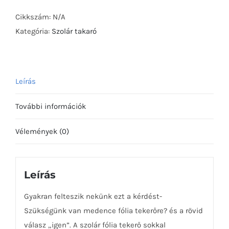
tekerő
3,4-
Cikkszám:
N/A
5,5m
Kategória:
Szolár takaró
mennyiség
Leírás
További információk
Vélemények (0)
Leírás
Gyakran felteszik nekünk ezt a kérdést-
Szükségünk van medence fólia tekerőre? és a rövid
válasz „igen”. A szolár fólia tekerő sokkal