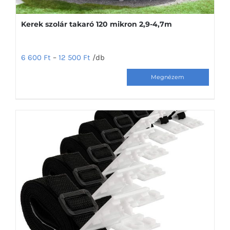
Kerek szolár takaró 120 mikron 2,9-4,7m
6 600
Ft
–
12 500
Ft
/db
Ennek
a
terméknek
több
variációja
van.
A
változatok
a
termékoldalon
választhatók