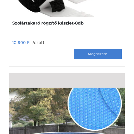
ki
Szolártakaró rögzítő készlet-8db
10 900
Ft
/szett