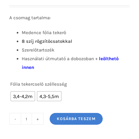
A csomag tartalma:
Medence fólia tekerő
8 szíj rögzítőcsatokkal
Szerelőtartozék
Használati útmutató a dobozoban +
leölthető
innen
Fólia tekercselő széllesség

3,4-4,2m
4,3-5,5m
KOSÁRBA TESZEM
Medence
Fólia