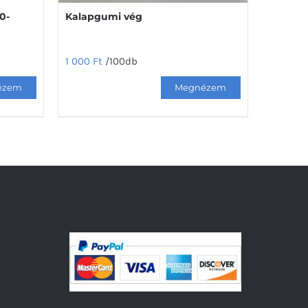
0-
Kalapgumi vég
1 000
Ft
/100db