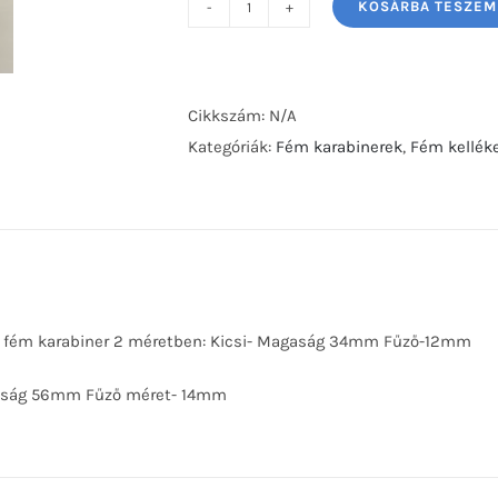
KOSÁRBA TESZEM
Fém
karabiner
arany
12-
Cikkszám:
N/A
14mm
Kategóriák:
Fém karabinerek
,
Fém kellék
mennyiség
ű fém karabiner 2 méretben: Kicsi- Magaság 34mm Fűző-12mm
aság 56mm Fűző méret- 14mm