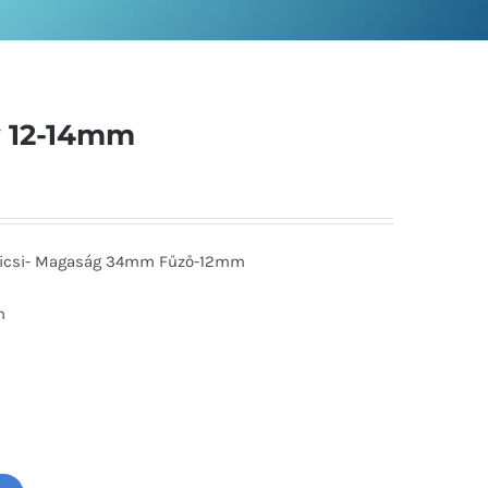
y 12-14mm
 Kicsi- Magaság 34mm Fűző-12mm
m
