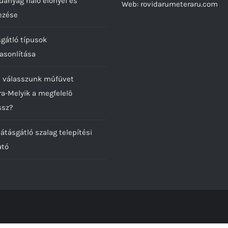
űanyag háló előnyei és
Web:
rovidarumeteraru.com
ezése
sgátló típusok
asonlítása
 válasszunk műfüvet
ra-Melyik a megfelelő
ssz?
átásgátló szalag telepítési
ató