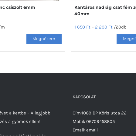
nc csiszolt 6mm
Kantáros nadrág csat fém 3
40mm
/m
1 650
Ft
–
2 200
Ft
/20db
Ennek
a
terméknek
több
variációja
van.
A
változatok
KAPCSOLAT
a
termékoldalon
vet a kertbe – A legjobb
Cím:1089 BP Kőris utca 22
választhatók
zés a gyomok ellen!
Mobil:
06709458805
ki
Email:
email