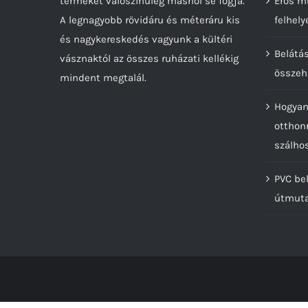
terméket valószínűleg máshol se fogja.
Erős m
A legnagyobb rövidáru és méteráru kis
felhely
és nagykereskedés vagyunk a kültéri
Belátá
vásznaktól az összes ruházati kellékig
összeh
mindent megtalál.
Hogyan
otthon
szálho
PVC bel
útmut