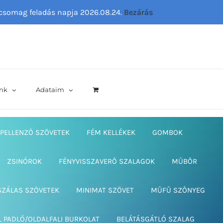
ő csomag feladás napja 2026.08.24.
Bezárás
nk
Adataim
PELLENZŐ SZÖVETEK
FÉM KELLÉKEK
GOMBOK
ZSINÓROK
FÉNYVISSZAVERŐ SZALAGOK
MŰBŐR
SZÁLAS SZÖVETEK
MINIMAT SZÖVET
MŰFŰ SZŐNYEG
L PADLÓ/OLDALFALI BURKOLAT
BELÁTÁSGÁTLÓ SZALAG