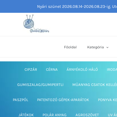
Kihagyás
Nyári szünet 2026.08.14-2026.08.23-ig. U
Főoldal
Kategória
CIPZÁR
CÉRNA
ÁRNYÉKOLÓ HÁLÓ
IROD
GUMISZALAG/GUMIPERTLI
MŰANYAG CSATOK KELLÉ
PASZPÓL
PATENTOZÓ GÉPEK-APARÁTOK
PONYVA K
JÁTÉKOK
POLÁR ANYAG
AGROSZÖVET
UV Á