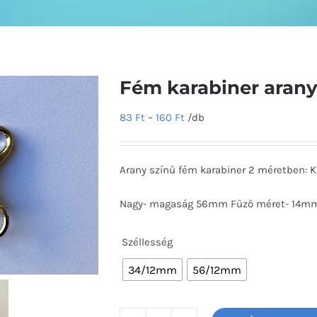
Fém karabiner aran
83
Ft
–
160
Ft
/db
Arany színű fém karabiner 2 méretben:
Nagy- magaság 56mm Fűző méret- 14m
Széllesség
34/12mm
56/12mm