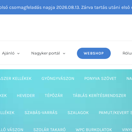
tolsó csomagfeladás napja 2026.08.13. Zárva tartás utáni els
Ajánló
Nagyker portál
Rólu
WEBSHOP
ASZER KELLÉKEK
GYÖNGYVÁSZON
PONYVA SZÖVET
NA
KEK
HEVEDER
TÉPŐZÁR
TÁBLÁS KERÍTÉSRENDSZER
ELLÉKEK
SZABÁS-VARRÁS
SZALAGOK
PAMUT/KEVERT 
LLÓ VÁSZON
SZOLÁR TAKARÓ
WPC BURKOLATOK
VINY