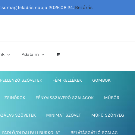
ő csomag feladás napja 2026.08.24.
Bezárás
nk
Adataim
PELLENZŐ SZÖVETEK
FÉM KELLÉKEK
GOMBOK
ZSINÓROK
FÉNYVISSZAVERŐ SZALAGOK
MŰBŐR
SZÁLAS SZÖVETEK
MINIMAT SZÖVET
MŰFŰ SZŐNYEG
L PADLÓ/OLDALFALI BURKOLAT
BELÁTÁSGÁTLÓ SZALAG