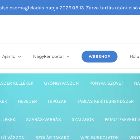
tolsó csomagfeladás napja 2026.08.13. Zárva tartás utáni els
Ajánló
Nagyker portál
Rólu
WEBSHOP
ASZER KELLÉKEK
GYÖNGYVÁSZON
PONYVA SZÖVET
NA
KEK
HEVEDER
TÉPŐZÁR
TÁBLÁS KERÍTÉSRENDSZER
ELLÉKEK
SZABÁS-VARRÁS
SZALAGOK
PAMUT/KEVERT 
LLÓ VÁSZON
SZOLÁR TAKARÓ
WPC BURKOLATOK
VINY