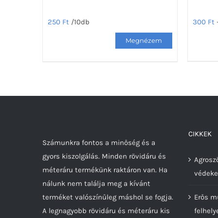
300
Ft
250
Ft
/10db
Ennek
Ennek
a
a
termék
terméknek
több
több
variáció
variációja
van.
van.
A
A
változa
változatok
CIKKEK
Számunkra fontos a minőség és a
a
a
gyors kiszolgálás. Minden rövidáru és
terméko
termékoldalon
Agroszö
méteráru termékünk raktáron van. Ha
választ
választhatók
védeke
nálunk nem találja meg a kívánt
ki
ki
terméket valószínűleg máshol se fogja.
Erős m
A legnagyobb rövidáru és méteráru kis
felhely