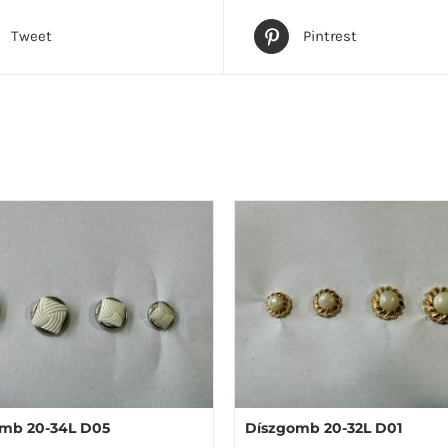
Tweet
Pintrest
mb 20-34L D05
Díszgomb 20-32L D01