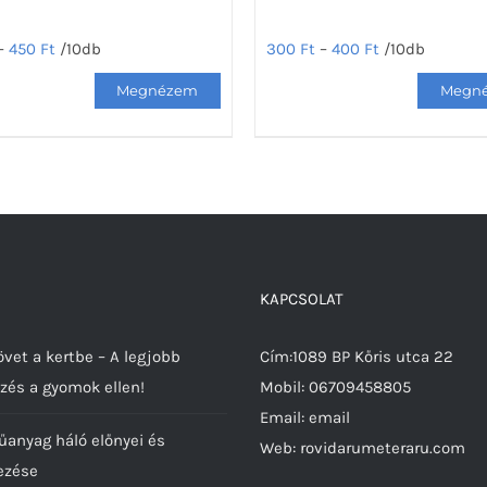
–
450
Ft
/10db
300
Ft
–
400
Ft
/10db
Ennek
a
nek
terméknek
több
ja
variációja
van.
A
tok
változatok
KAPCSOLAT
a
ldalon
termékoldalon
vet a kertbe – A legjobb
Cím:1089 BP Kőris utca 22
hatók
választhatók
zés a gyomok ellen!
Mobil:
06709458805
ki
Email:
email
űanyag háló előnyei és
Web:
rovidarumeteraru.com
ezése