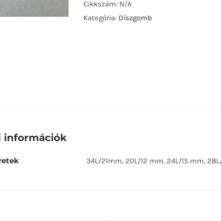
D04
Cikkszám:
N/A
mennyiség
Kategória:
Díszgomb
 információk
etek
34L/21mm, 20L/12 mm, 24L/15 mm, 28