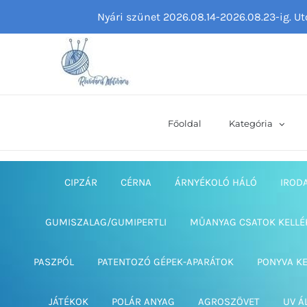
Kihagyás
Nyári szünet 2026.08.14-2026.08.23-ig. U
Főoldal
Kategória
CIPZÁR
CÉRNA
ÁRNYÉKOLÓ HÁLÓ
IROD
GUMISZALAG/GUMIPERTLI
MŰANYAG CSATOK KELLÉ
PASZPÓL
PATENTOZÓ GÉPEK-APARÁTOK
PONYVA K
JÁTÉKOK
POLÁR ANYAG
AGROSZÖVET
UV Á