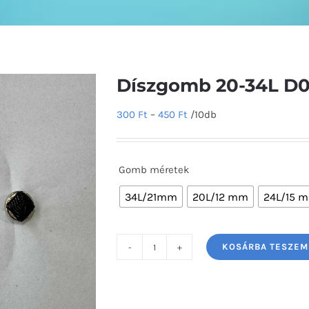
Díszgomb 20-34L D
300
Ft
–
450
Ft
/10db
Gomb méretek
34L/21mm
20L/12 mm
24L/15 
KOSÁRBA TESZEM
Díszgomb
20-
34L