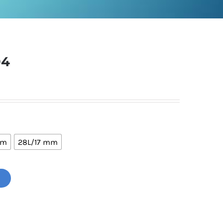
04

mm
28L/17 mm