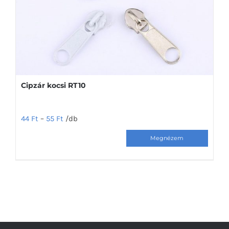
Cipzár kocsi RT10
44
Ft
–
55
Ft
/db
Ennek
a
terméknek
több
variációja
van.
A