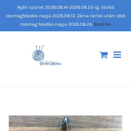
Kihagyás
Nyári szünet 2026.08.14-2026.08.23-ig. Utolsó
csomagfeladás napja 2026.08.13. Zárva tartás utáni első
csomag feladás napja 2026.08.24.
Bezárás