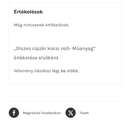
Értékelések
Még nincsenek értékelések.
„Díszes cipzár kocsi no5- Műanyag”
értékelése elsőként
Vélemény írásához
lépj be
előbb.
Megosztás Facebookon
Tweet