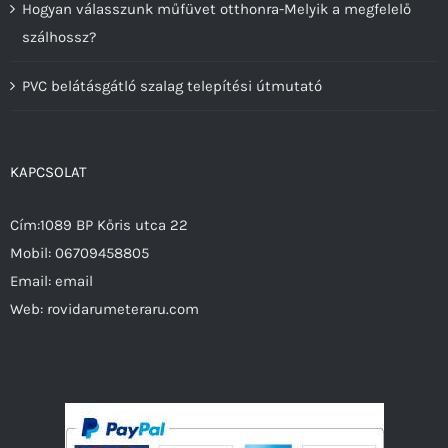
Hogyan válasszunk műfüvet otthonra-Melyik a megfelelő
szálhossz?
PVC belátásgátló szalag telepítési útmutató
KAPCSOLAT
Cím:1089 BP Kőris utca 22
Mobil:
06709458805
Email:
email
Web:
rovidarumeteraru.com