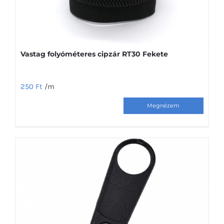
választhatók
ki
Vastag folyóméteres cipzár RT30 Fekete
250
Ft
/m