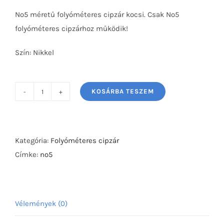
No5 méretű folyóméteres cipzár kocsi. Csak No5
folyóméteres cipzárhoz működik!
Szín: Nikkel
KOSÁRBA TESZEM
Díszes
cipzár
kocsi
no5-
Kategória:
Folyóméteres cipzár
Műanyag
Címke:
no5
mennyiség
Vélemények (0)