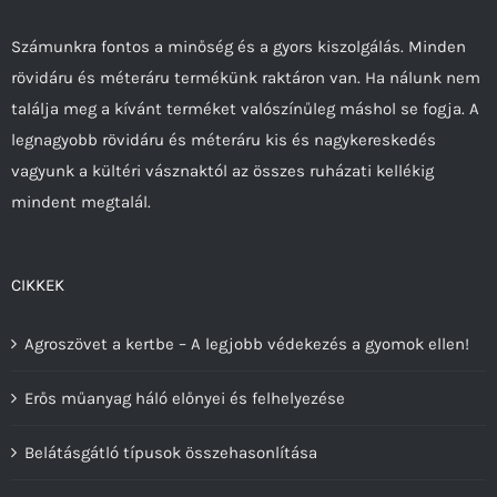
változatok
a
Számunkra fontos a minőség és a gyors kiszolgálás. Minden
termékoldalon
rövidáru és méteráru termékünk raktáron van. Ha nálunk nem
választhatók
találja meg a kívánt terméket valószínűleg máshol se fogja. A
ki
legnagyobb rövidáru és méteráru kis és nagykereskedés
vagyunk a kültéri vásznaktól az összes ruházati kellékig
mindent megtalál.
CIKKEK
Agroszövet a kertbe – A legjobb védekezés a gyomok ellen!
Erős műanyag háló előnyei és felhelyezése
Belátásgátló típusok összehasonlítása