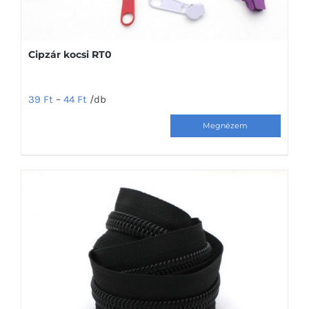
Cipzár kocsi RT0
39
Ft
–
44
Ft
/db
Ennek
a
terméknek
több
variációja
van.
A
változatok
a
termékoldalon