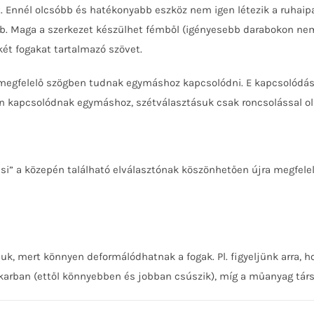
rt. Ennél olcsóbb és hatékonyabb eszköz nem igen létezik a ruhaip
tb. Maga a szerkezet készülhet fémből (igényesebb darabokon nem
 két fogakat tartalmazó szövet.
y megfelelő szögben tudnak egymáshoz kapcsolódni. E kapcsolódást
rosan kapcsolódnak egymáshoz, szétválasztásuk csak roncsolással o
csi” a közepén található elválasztónak köszönhetően újra megfelelő
uk, mert könnyen deformálódhatnak a fogak. Pl. figyeljünk arra,
karban (ettől könnyebben és jobban csúszik), míg a műanyag társá