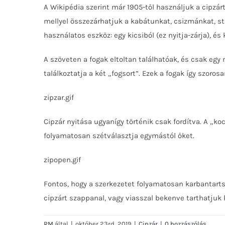
A Wikipédia szerint már 1905-től használjuk a cipzá
mellyel összezárhatjuk a kabátunkat, csizmánkat, s
használatos eszköz: egy kicsiból (ez nyitja-zárja), és
A szöveten a fogak eltoltan találhatóak, és csak eg
találkoztatja a két „fogsort”. Ezek a fogak így szo
zipzar.gif
Cipzár nyitása ugyanígy történik csak fordítva. A „ko
folyamatosan szétválasztja egymástól őket.
zipopen.gif
Fontos, hogy a szerkezetet folyamatosan karbantarts
cipzárt szappanal, vagy viasszal bekenve tarthatjuk 
RM
által
|
október 23rd, 2019
|
Cipzár
|
0 hozzászólás