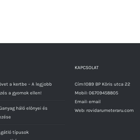
KAPCSOLAT
vet a kertbe – A legjobb
Cím:1089 BP Kőris utca 22
zés a gyomok ellen!
Mobil:
06709458805
Email:
email
űanyag háló előnyei és
Web:
rovidarumeteraru.com
ezése
sgátló típusok