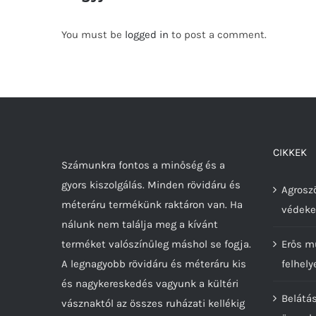
You must be
logged in
to post a comment.
CIKKEK
Számunkra fontos a minőség és a
gyors kiszolgálás. Minden rövidáru és
Agroszö
méteráru termékünk raktáron van. Ha
védeke
nálunk nem találja meg a kívánt
terméket valószínűleg máshol se fogja.
Erős m
A legnagyobb rövidáru és méteráru kis
felhely
és nagykereskedés vagyunk a kültéri
Belátá
vásznaktól az összes ruházati kellékig