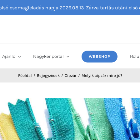
tolsó csomagfeladás napja 2026.08.13. Zárva tartás utáni els
Ajánló
Nagyker portál
Rólu
WEBSHOP
Főoldal
Bejegyzések
Cipzár
Melyik cipzár mire jó?