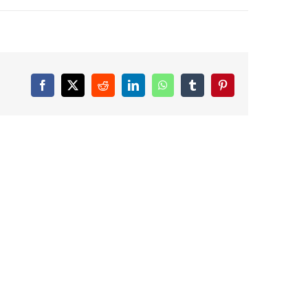
Facebook
X
Reddit
LinkedIn
WhatsApp
Tumblr
Pinterest