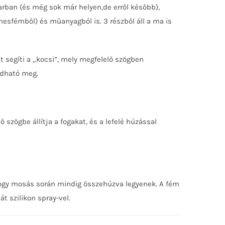
arban (és még sok már helyen,de erről később),
esfémből) és műanyagból is. 3 részből áll a ma is
 segíti a „kocsi”, mely megfelelő szögben
ldható meg.
 szögbe állítja a fogakat, és a lefelé húzással
 hogy mosás során mindig összehúzva legyenek. A fém
t szilikon spray-vel.