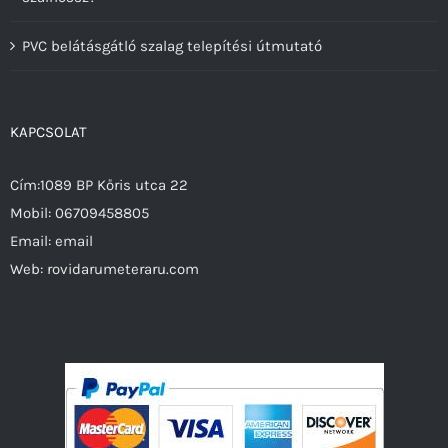
PVC belátásgátló szalag telepítési útmutató
KAPCSOLAT
Cím:1089 BP Kőris utca 22
Mobil:
06709458805
Email:
email
Web:
rovidarumeteraru.com