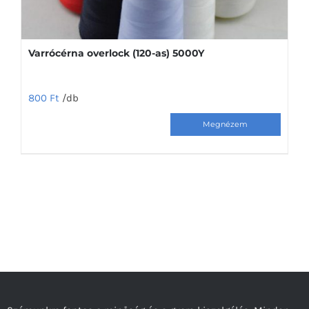
Varrócérna overlock (120-as) 5000Y
800
Ft
/db
Ennek
a
terméknek
több
variációja
van.
A
változatok
a
termékoldalon