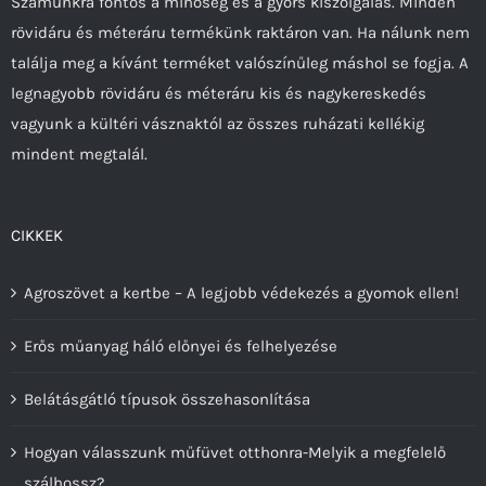
Számunkra fontos a minőség és a gyors kiszolgálás. Minden
választhatók
rövidáru és méteráru termékünk raktáron van. Ha nálunk nem
ki
találja meg a kívánt terméket valószínűleg máshol se fogja. A
legnagyobb rövidáru és méteráru kis és nagykereskedés
vagyunk a kültéri vásznaktól az összes ruházati kellékig
mindent megtalál.
CIKKEK
Agroszövet a kertbe – A legjobb védekezés a gyomok ellen!
Erős műanyag háló előnyei és felhelyezése
Belátásgátló típusok összehasonlítása
Hogyan válasszunk műfüvet otthonra-Melyik a megfelelő
szálhossz?