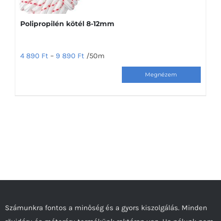
Polipropilén kötél 8-12mm
4 890
Ft
–
9 890
Ft
/50m
Ennek
a
terméknek
több
variációja
van.
A
változatok
a
termékoldalon
Számunkra fontos a minőség és a gyors kiszolgálás. Minden
választhatók