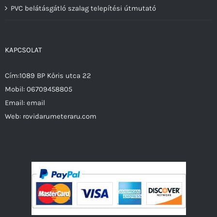
PVC belátásgátló szalag telepítési útmutató
KAPCSOLAT
Cím:1089 BP Kőris utca 22
Mobil:
06709458805
Email:
email
Web:
rovidarumeteraru.com