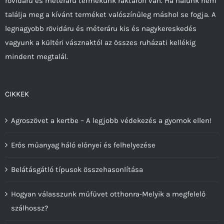
rövidáru és méteráru termékünk raktáron van. Ha nálunk nem
ki
találja meg a kívánt terméket valószínűleg máshol se fogja. A
legnagyobb rövidáru és méteráru kis és nagykereskedés
vagyunk a kültéri vásznaktól az összes ruházati kellékig
mindent megtalál.
CIKKEK
Agroszövet a kertbe – A legjobb védekezés a gyomok ellen!
Erős műanyag háló előnyei és felhelyezése
Belátásgátló típusok összehasonlítása
Hogyan válasszunk műfüvet otthonra-Melyik a megfelelő
szálhossz?