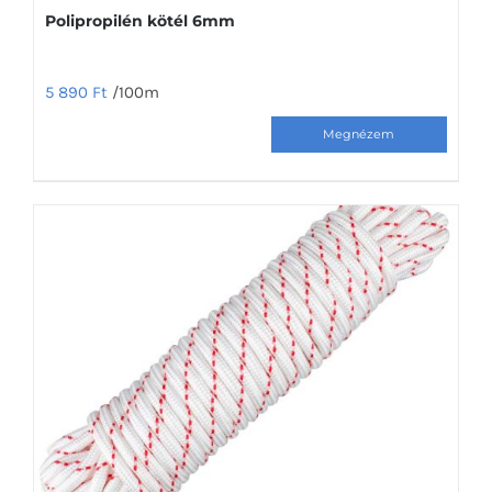
Polipropilén kötél 6mm
5 890
Ft
/100m