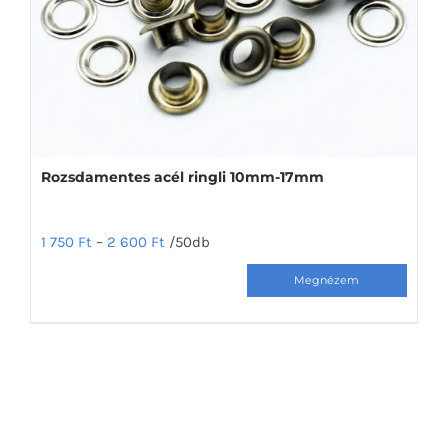
a
termékoldalon
választhatók
ki
Rozsdamentes acél ringli 10mm-17mm
1 750
Ft
–
2 600
Ft
/50db
Ennek
a
terméknek
több
variációja
van.
A