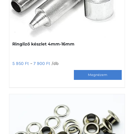
választhatók
ki
Ringliző készlet 4mm-16mm
5 950
Ft
–
7 900
Ft
/db
Ennek
a
terméknek
több
variációja
van.
A
változatok