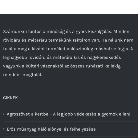
változatok
a
termékoldalon
Számunkra fontos a minőség és a gyors kiszolgálás. Minden
választhatók
rövidáru és méteráru termékünk raktáron van. Ha nálunk nem
ki
találja meg a kívánt terméket valószínűleg máshol se fogja. A
legnagyobb rövidáru és méteráru kis és nagykereskedés
vagyunk a kültéri vásznaktól az összes ruházati kellékig
mindent megtalál.
CIKKEK
Agroszövet a kertbe – A legjobb védekezés a gyomok ellen!
Erős műanyag háló előnyei és felhelyezése