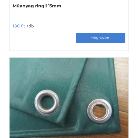
Műanyag ringli 15mm
130
Ft
/db