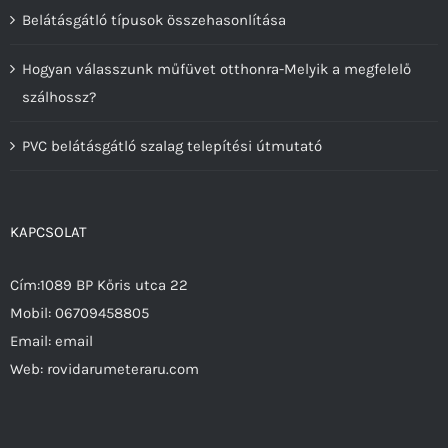
Belátásgátló típusok összehasonlítása
Hogyan válasszunk műfüvet otthonra-Melyik a megfelelő
szálhossz?
PVC belátásgátló szalag telepítési útmutató
KAPCSOLAT
Cím:1089 BP Kőris utca 22
Mobil:
06709458805
Email:
email
Web:
rovidarumeteraru.com