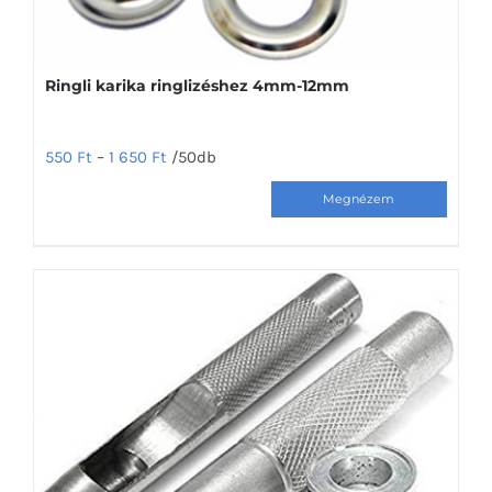
ki
Ringli karika ringlizéshez 4mm-12mm
550
Ft
–
1 650
Ft
/50db
Ennek
a
terméknek
több
variációja
van.
A
változatok
a
termékoldalon