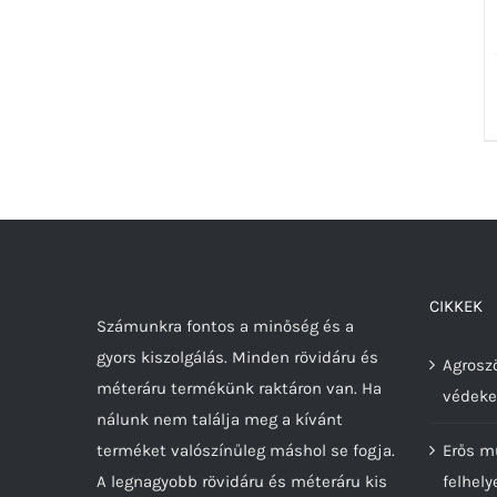
CIKKEK
Számunkra fontos a minőség és a
gyors kiszolgálás. Minden rövidáru és
Agroszö
méteráru termékünk raktáron van. Ha
védeke
nálunk nem találja meg a kívánt
terméket valószínűleg máshol se fogja.
Erős m
A legnagyobb rövidáru és méteráru kis
felhely