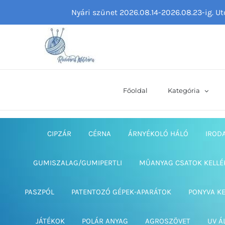
Kihagyás
Nyári szünet 2026.08.14-2026.08.23-ig. U
Főoldal
Kategória
CIPZÁR
CÉRNA
ÁRNYÉKOLÓ HÁLÓ
IROD
GUMISZALAG/GUMIPERTLI
MŰANYAG CSATOK KELLÉ
PASZPÓL
PATENTOZÓ GÉPEK-APARÁTOK
PONYVA K
JÁTÉKOK
POLÁR ANYAG
AGROSZÖVET
UV Á