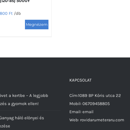
(120-as) 5000Y
800
Ft
/db
Ennek
a
terméknek
több
variációja
van.
A
változatok
KAPCSOLAT
a
termékoldalon
vet a kertbe – A legjobb
Cím:1089 BP Kőris utca 22
választhatók
zés a gyomok ellen!
Mobil:
06709458805
ki
Email:
email
űanyag háló előnyei és
Web:
rovidarumeteraru.com
ezése