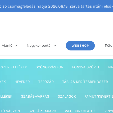
tolsó csomagfeladás napja 2026.08.13. Zárva tartás utáni els
Ajánló
Nagyker portál
Rólu
WEBSHOP
ASZER KELLÉKEK
GYÖNGYVÁSZON
PONYVA SZÖVET
NA
KEK
HEVEDER
TÉPŐZÁR
TÁBLÁS KERÍTÉSRENDSZER
ELLÉKEK
SZABÁS-VARRÁS
SZALAGOK
PAMUT/KEVERT 
LLÓ VÁSZON
SZOLÁR TAKARÓ
WPC BURKOLATOK
VINY