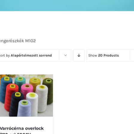
engerészkék M102
Sort by
Alapértelmezett sorrend
Show
20 Products
Varrócérna overlock