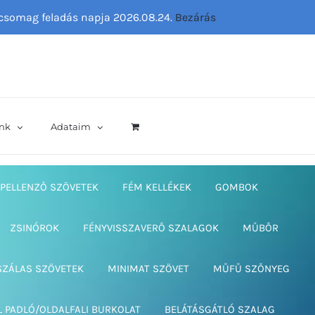
ő csomag feladás napja 2026.08.24.
Bezárás
nk
Adataim
PELLENZŐ SZÖVETEK
FÉM KELLÉKEK
GOMBOK
ZSINÓROK
FÉNYVISSZAVERŐ SZALAGOK
MŰBŐR
SZÁLAS SZÖVETEK
MINIMAT SZÖVET
MŰFŰ SZŐNYEG
L PADLÓ/OLDALFALI BURKOLAT
BELÁTÁSGÁTLÓ SZALAG