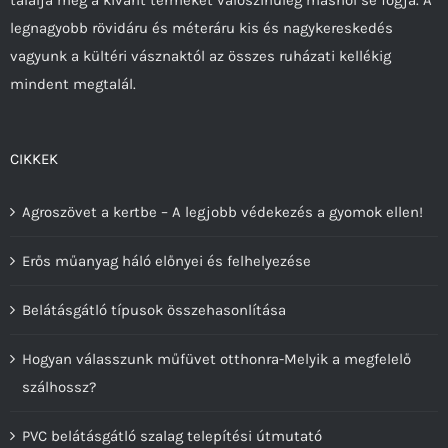
legnagyobb rövidáru és méteráru kis és nagykereskedés
vagyunk a kültéri vásznaktól az összes ruházati kellékig
mindent megtalál.
CIKKEK
Agroszövet a kertbe – A legjobb védekezés a gyomok ellen!
Erős műanyag háló előnyei és felhelyezése
Belátásgátló típusok összehasonlítása
Hogyan válasszunk műfüvet otthonra-Melyik a megfelelő
szálhossz?
PVC belátásgátló szalag telepítési útmutató