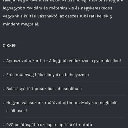
legnagyobb rövidáru és méteráru kis és nagykereskedés
vagyunk a kültéri vásznaktól az összes ruházati kellékig
mindent megtalál.
CIKKEK
Agroszövet a kertbe – A legjobb védekezés a gyomok ellen!
Erős műanyag háló előnyei és felhelyezése
Belátásgátló típusok összehasonlítása
Hogyan válasszunk műfüvet otthonra-Melyik a megfelelő
szálhossz?
PVC belátásgátló szalag telepítési útmutató