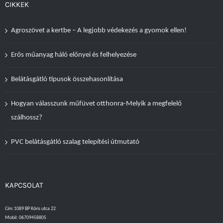
CIKKEK
Agroszövet a kertbe – A legjobb védekezés a gyomok ellen!
Erős műanyag háló előnyei és felhelyezése
Belátásgátló típusok összehasonlítása
Hogyan válasszunk műfüvet otthonra-Melyik a megfelelő
szálhossz?
PVC belátásgátló szalag telepítési útmutató
KAPCSOLAT
Cím:1089 BP Kőris utca 22
Mobil:
06709458805