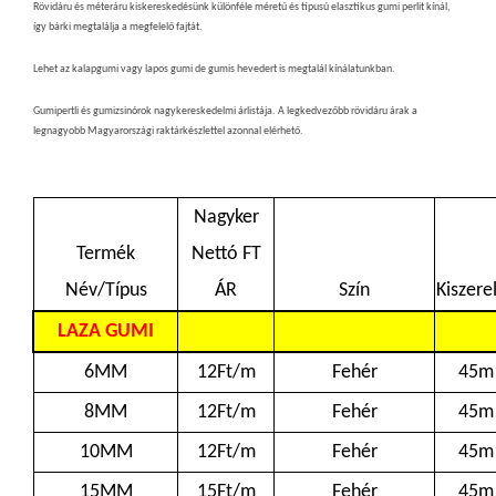
Rövidáru és méteráru kiskereskedésünk különféle méretű és típusú elasztikus gumi perlit kínál,
így bárki megtalálja a megfelelő fajtát.
Lehet az kalapgumi vagy lapos gumi de gumis hevedert is megtalál kínálatunkban.
Gumipertli és gumizsinórok nagykereskedelmi árlistája. A legkedvezőbb rövidáru árak a
legnagyobb Magyarországi raktárkészlettel azonnal elérhető.
Nagyker
Termék
Nettó FT
Név/Típus
ÁR
Szín
Kiszere
LAZA GUMI
6MM
12Ft/m
Fehér
45m
8MM
12Ft/m
Fehér
45m
10MM
12Ft/m
Fehér
45m
15MM
15Ft/m
Fehér
45m