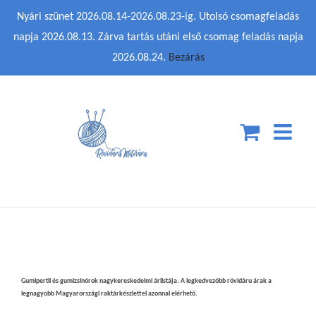
Kihagyás
Nyári szünet 2026.08.14-2026.08.23-ig. Utolsó csomagfeladás
napja 2026.08.13. Zárva tartás utáni első csomag feladás napja
2026.08.24.
Bezárás
Gumipertli és gumizsinórok nagykereskedelmi árlistája. A legkedvezőbb rövidáru árak a
legnagyobb Magyarországi raktárkészlettel azonnal elérhető.