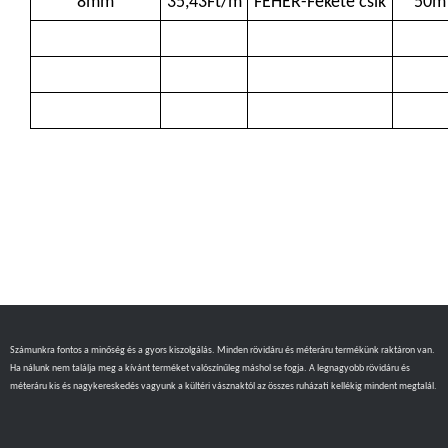
8mm
35,43Ft/m
FEHÉR-Fekete csík
50m
Számunkra fontos a minőség és a gyors kiszolgálás. Minden rövidáru és méteráru termékünk raktáron van.
Ha nálunk nem találja meg a kívánt terméket valószínűleg máshol se fogja. A legnagyobb rövidáru és
méteráru kis és nagykereskedés vagyunk a kültéri vásznaktól az összes ruházati kellékig mindent megtalál.