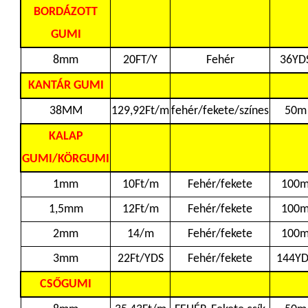
BORDÁZOTT
GUMI
8mm
20FT/Y
Fehér
36YD
KANTÁR GUMI
38MM
129,92Ft/m
fehér/fekete/színes
50m
KALAP
GUMI/KÖRGUMI
1mm
10Ft/m
Fehér/fekete
100
1,5mm
12Ft/m
Fehér/fekete
100
2mm
14/m
Fehér/fekete
100
3mm
22Ft/YDS
Fehér/fekete
144YD
CSŐGUMI