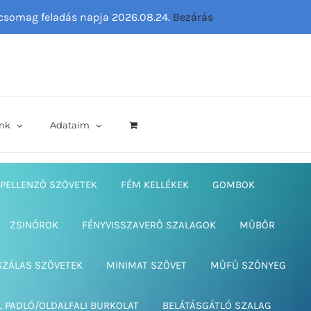
ő csomag feladás napja 2026.08.24.
Bezárás
nk
Adataim
PELLENZŐ SZÖVETEK
FÉM KELLÉKEK
GOMBOK
ZSINÓROK
FÉNYVISSZAVERŐ SZALAGOK
MŰBŐR
SZÁLAS SZÖVETEK
MINIMAT SZÖVET
MŰFŰ SZŐNYEG
L PADLÓ/OLDALFALI BURKOLAT
BELÁTÁSGÁTLÓ SZALAG