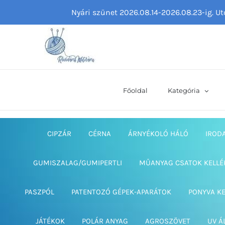
Kihagyás
Nyári szünet 2026.08.14-2026.08.23-ig. U
Főoldal
Kategória
CIPZÁR
CÉRNA
ÁRNYÉKOLÓ HÁLÓ
IROD
GUMISZALAG/GUMIPERTLI
MŰANYAG CSATOK KELLÉ
PASZPÓL
PATENTOZÓ GÉPEK-APARÁTOK
PONYVA K
JÁTÉKOK
POLÁR ANYAG
AGROSZÖVET
UV Á