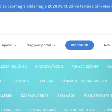
tolsó csomagfeladás napja 2026.08.13. Zárva tartás utáni els
Ajánló
Nagyker portál
Rólu
WEBSHOP
ASZER KELLÉKEK
GYÖNGYVÁSZON
PONYVA SZÖVET
NA
KEK
HEVEDER
TÉPŐZÁR
TÁBLÁS KERÍTÉSRENDSZER
ELLÉKEK
SZABÁS-VARRÁS
SZALAGOK
PAMUT/KEVERT 
LLÓ VÁSZON
SZOLÁR TAKARÓ
WPC BURKOLATOK
VINY