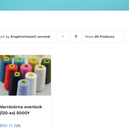
Sort by
Alapértelmezett sorrend
Show
20 Products
Varrócérna overlock
(120-as) 5000Y
800
Ft
/db