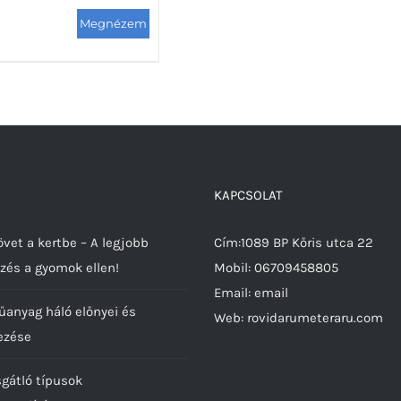
Ennek
a
terméknek
több
variációja
van.
A
változatok
KAPCSOLAT
a
termékoldalon
vet a kertbe – A legjobb
Cím:1089 BP Kőris utca 22
választhatók
zés a gyomok ellen!
Mobil:
06709458805
ki
Email:
email
űanyag háló előnyei és
Web:
rovidarumeteraru.com
ezése
sgátló típusok