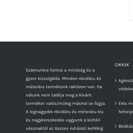
CIKKEK
Számunkra fontos a minőség és a
gyors kiszolgálás. Minden rövidáru és
Agroszö
méteráru termékünk raktáron van. Ha
védeke
nálunk nem találja meg a kívánt
terméket valószínűleg máshol se fogja.
Erős m
A legnagyobb rövidáru és méteráru kis
felhely
és nagykereskedés vagyunk a kültéri
Belátá
vásznaktól az összes ruházati kellékig